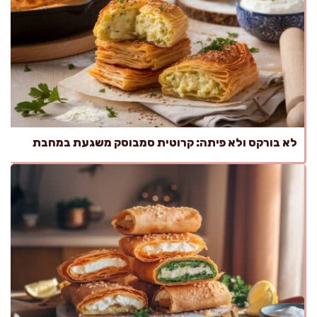
לא בורקס ולא פיתה: קרוטית סמבוסק משגעת במחבת