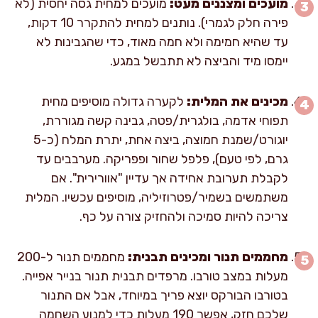
מועכים ומצננים מעט:
מועכים למחית גסה יחסית (לא
פירה חלק לגמרי). נותנים למחית להתקרר 10 דקות,
עד שהיא חמימה ולא חמה מאוד, כדי שהגבינות לא
יימסו מיד והביצה לא תתבשל במגע.
מכינים את המלית:
לקערה גדולה מוסיפים מחית
תפוחי אדמה, בולגרית/פטה, גבינה קשה מגוררת,
יוגורט/שמנת חמוצה, ביצה אחת, יתרת המלח (כ-5
גרם, לפי טעם), פלפל שחור ופפריקה. מערבבים עד
לקבלת תערובת אחידה אך עדיין "אוורירית". אם
משתמשים בשמיר/פטרוזיליה, מוסיפים עכשיו. המלית
צריכה להיות סמיכה ולהחזיק צורה על כף.
מחממים תנור ומכינים תבנית:
מחממים תנור ל-200
מעלות במצב טורבו. מרפדים תבנית תנור בנייר אפייה.
בטורבו הבורקס יוצא פריך במיוחד, אבל אם התנור
שלכם חזק, אפשר 190 מעלות כדי למנוע השחמה