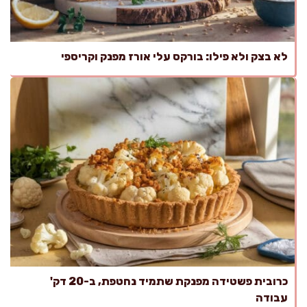
לא בצק ולא פילו: בורקס עלי אורז מפנק וקריספי
כרובית פשטידה מפנקת שתמיד נחטפת, ב-20 דק'
עבודה