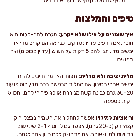
מוסיף גם סלט קצוץ שמרענן את הביס.
טיפים והמלצות
איך שומרים על פילו שלא ייקרע:
מגבת לחה-קלות היא
חובה. אם הדפים עדיין נסדקים, כנראה הם קרים מדי או
יבשים מדי. תנו להם 5 דקות על השיש (עדיין מכוסים) ואז
תמשיכו.
מלית יציבה ולא נוזלית:
תפוחי האדמה חייבים להיות
יבשים אחרי הסינון. אם המלית מרגישה רכה מדי, הוסיפו עוד
20–30 גרם גבינה קשה מגוררת או כף פירורי לחם, וחכו 5
דקות לספיגה.
וריאציות למילוי:
אפשר להחליף את השמיר בבצל ירוק
קצוץ דק (כ-20 גרם). אפשר גם להוסיף 1–2 שיני שום
כתושות למי שאוהב. אם מתחשק לכם כיוון אחר לגמרי,