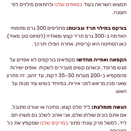
תמצאו השראה בעוד
במאפים שלנו
ולהתאים מילויים לפי
העונה.
בורקס במילוי תרד וגבינות:
מחליפים 300 גרם מתפוחי
האדמה ב-300 גרם תרד קצוץ ומאודה (לסחוט טוב מאוד).
כאן הסחיטה היא קריטית, אחרת הפילו יתרכך.
הקפאה ואפייה מחדש:
מקפיאים בורקסים לא אפויים על
מגש מרופד, וכשהם קשים מעבירים לשקית. אופים ישירות
מהמקפיא ב-200 מעלות 30–35 דקות, עד זהוב. זה פתרון
שאני מכין מראש לפני אירוח, במיוחד כשיש עוד מנות על
האש.
הגשה מומלצת:
ליד סלט קצוץ, טחינה או יוגורט מתובל.
אם אתם בונים שולחן שלם, אני אוהב לשלב גם משהו חם
ליד, למשל מרק עונתי מתוך
במרקים שלנו
שמקפיץ את כל
הארוחה.