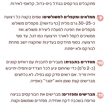
מתקבלים בורקסים בגודל ביס-גדול, קלאסי לאירוח.
ממלאים ומקפלים למשולשים:
שמים בקצה כל רצועה
כ-25–30 גרם מלית (כף גדושה). מקפלים משולש:
מקפלים את הפינה למעלה ליצירת משולש, ואז
ממשיכים לקפל לאורך הרצועה כמו דגל, עד סוף
הרצועה. בסוף מהדקים בעדינות שהקצה יישב מתחת
לבורקס ולא ייפתח.
מסדרים בתבנית:
מעבירים לתבנית עם רווחים קטנים
(כ-2 ס"מ) כדי שהחום יגיע לכל הצדדים והפילו יתייבש
ויהיה פריך. אם רואים סדק קטן בפילו, לא נלחצים:
מברישים קצת שומן והוא "יסגר" באפייה.
מברישים ומפזרים:
מברישים את הבורקסים בביצה
טרופה בשכבה דקה ואחידה. מפזרים שומשום וקצח.