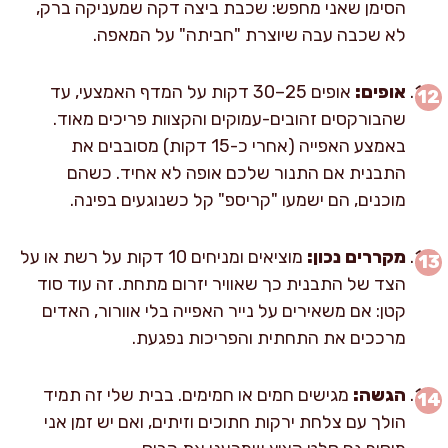
הסימן שאני מחפש: שכבת ביצה דקה שמעניקה ברק,
לא שכבה עבה שיוצרת "חביתה" על המאפה.
אופים:
אופים 25–30 דקות על המדף האמצעי, עד
שהבורקסים זהובים-עמוקים והקצוות פריכים מאוד.
באמצע האפייה (אחרי כ-15 דקות) מסובבים את
התבנית אם התנור שלכם אופה לא אחיד. כשהם
מוכנים, הם ישמעו "קריספ" קל כשנוגעים בפינה.
מקררים נכון:
מוציאים ומניחים 10 דקות על רשת או על
הצד של התבנית כך שאוויר יזרום מתחת. זה עוד סוד
קטן: אם משאירים על נייר האפייה בלי אוורור, האדים
מרככים את התחתית והפריכות נפגעת.
הגשה:
מגישים חמים או חמימים. בבית שלי זה תמיד
הולך עם צלחת ירקות חתוכים וזיתים, ואם יש זמן אני