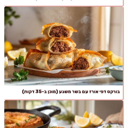
בורקס דפי אורז עם בשר משגע (מוכן ב-35 דקות)