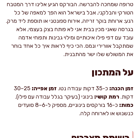
טרופה שמחכה להברשה. הבורקס הגיע אלינו דרך המטבח
הטורקי והבלקני, אבל בישראל הוא הפך למאפה של כל
רגע: ארוחת בוקר זריזה, אירוח ספונטני או תוספת ליד מרק.
בגרסה שאני מכין בבית אני לא פותח בצק בעצמי, אלא
עובד עם דפי פילו איכותיים ומילוי גבינות ותפוחי אדמה
שמתקבל אוורירי ונמס. הכי כיף לראות איך כל אחד בוחר
את המשולש שלו ישר מהתבנית.
על המתכון
זמן הכנה:
כ-35 דקות עבודה נטו.
זמן אפייה:
25–30
דקות.
רמת קושי:
בינוני (בעיקר בגלל עבודה עם פילו).
כמות:
כ-16 בורקסים בינוניים, מספיק ל-6–8 סועדים
כנשנוש או לארוחה קלה.