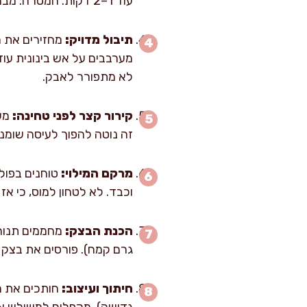
עוד 1–2 דקות. המטרה: מבחוץ השחמה, מבפנים עדיין מעט ורדרד כדי לא לייבש.
תיבול מדויק:
מחזירים את הב
לא מתפורר לאבק.
קירור קצר לפני טחינה:
זה נוטה להפוך לעיסה שומני
מרקם המילוי:
וכבד. לא לטחון למוס, כי אז
הכנת הבצק:
גרם קמח). פורסים את בצק הע
חיתוך ועיצוב:
גדושה). מקפלים למשולש או 