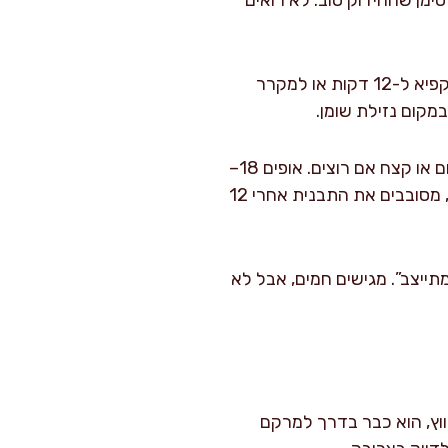
מסדרים את הבורקסים על התבנית במרווחים של כ-3 ס"מ. מעבירים למקפיא ל-12 דקות או למקרר
טורפים ביצה עם 15 מ"ל מים ומברישים שכבה דקה ואחידה. מפזרים שומשום או קצח אם רוצים. אופים 18–
22 דקות ב-200 מעלות טורבו, עד שהבורקסים תפוחים וזהובים עמוק. אם יש נקודות בהירות, מסובבים את התבנית אחרי 12
ן “מתייצב”. מגישים חמים, אבל לא
ווץ, הוא כבר בדרך למרקם