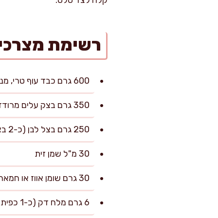
רשימת מצרכי
600 גרם כבד עוף טרי, מנוקה מגידים וחלקים ירקרקים
350 גרם בצק עלים מרודד (מלבני), מופשר במקרר
250 גרם בצל לבן (כ-2 בצלים גדולים), פרוס דק
30 מ"ל שמן זית
30 גרם שומן אווז או חמאה (אפשר להחליף בעוד 20 מ"ל שמן זית)
6 גרם מלח דק (כ-1 כפית שטוחה), ועוד לפי הטעם