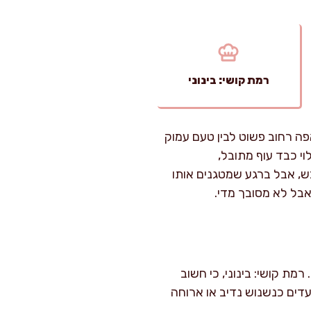
רמת קושי: בינוני
ה רחוב פשוט לבין טעם עמוק
י כבד עוף מתובל,
, אבל ברגע שמטגנים אותו
אבל לא מסובך מדי.
ות כולל טיגון המילוי ואפייה. רמת קושי: בינוני, כי חשוב
 הכבד כדי שיישאר עסיסי ולא גרגירי. כמות: כ-12 בורקסים בינוניים, מספיק ל-6 סועדים כנשנוש נדיב או ארוחה