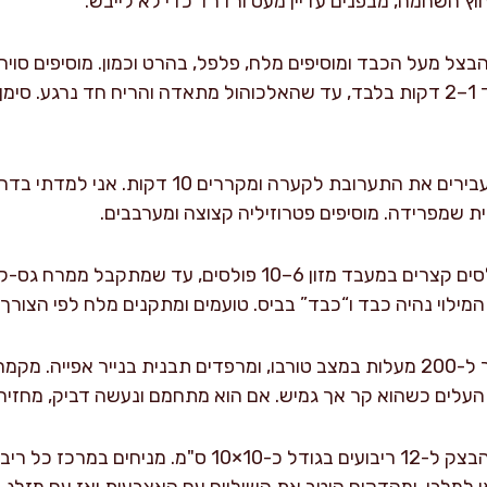
צל מעל הכבד ומוסיפים מלח, פלפל, בהרט וכמון. מוסיפים סויה
מערבבים על אש בינונית עוד 1–2 דקות בלבד, עד שהאלכוהול מתאדה והריח חד 
מעבירים את התערובת לקערה ומקררים 10
ת שמפרידה. מוסיפים פטרוזיליה קצוצה ומערבבים.
טוחנים בפולסים קצרים במעבד מזון 6–10 פולסים, עד 
 המילוי נהיה כבד ו“כבד” בביס. טועמים ומתקנים מלח לפי הצורך.
לים כשהוא קר אך גמיש. אם הוא מתחמם ונעשה דביק, מחזירים למקר
למלבן, ומהדקים היטב את השוליים עם האצבעות ואז עם מזלג. ס