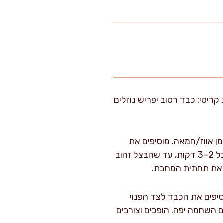
ריטי: כבד רטוב יפריש נוזלים
אש בינונית ומוסיפים 30 מ"ל שמן זית ו-30 גרם שומן אווז/חמאה. מוסיפים את
הבצל ומערבבים 2 דקות לציפוי. ממשיכים לטגן 18–22 דקות על אש בינונית-נמוכה, ערבוב כל 2–3 דקות, עד שהבצל זהוב
יפים את הכבד לצד הפנוי
ים 2 דקות בלי להזיז, עד שרואים השחמה יפה. הופכים וצורבים