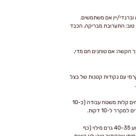
 וברנדי/יין אם משתמשים.
נרגע. סימן טוב: התערובת מבריקה, הכבד
 דקות. אני למדתי בדרך הקשה: אם טוחנים חם מדי,
שמתקבל ממרח גס-קרמי עם נקודות קטנות של בצל
מחממים תנור ל-200 מעלות במצב טורבו, ומרפדים תבנית בנייר אפייה. מקמחים קלות משטח עבודה (כ-10
ר ל-10 דקות.
חותכים את הבצק ל-12 ריבועים בגודל כ-10×10 ס"מ. מניחים במרכז כל ריבוע 35–40 גרם מילוי (כף
ימן שההידוק טוב: לא רואים