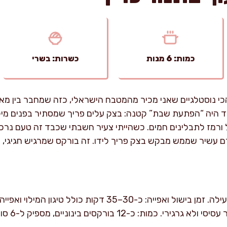
כמות: 6 מנות
כשרות: בשרי
י נוסטלגיים שאני מכיר מהמטבח הישראלי, כזה שמחבר בין מאפ
ד היה “הפתעת שבת” קטנה: בצק עלים פריך שמסתיר בפנים מילו
רמז לתבלינים חמים. כשהייתי צעיר חשבתי שכבד זה טעם נרכש
קרם עשיר שממש מבקש בצק פריך לידו. זה בורקס שמרגיש חגיגי, 
זמן הכנה: כ-40 דקות עבודה פעילה. זמן בישול ואפייה: כ-30–35 דק
לדייק בהכנת