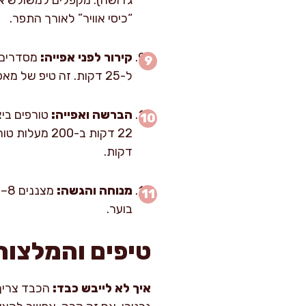
“כיסי אוויר” לאורך התפר.
קירור לפני אפייה:
ל-25 דקות. זה טיפ של מאפיות: בצק קר נכנס לתנור חם, וככה נוצרת תפיחה ועלים פריכים במקום נזילת שומן.
הברשה ואפייה:
דקות.
מנוחה והגשה:
בוער.
טיפים והמלצות
איך לא לייבש כבד:
הכבד צריך 