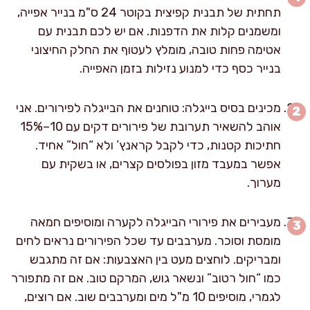
תחתית של תבנית קפיצית בקוטר 24 ס"מ בנייר אפייה,
ומשמנים קלות את הדפנות. אם יש לכם תבנית עם
אטימה פחות טובה, מומלץ לעטוף את החלק החיצוני
בנייר כסף כדי למנוע נזילות בזמן האפייה.
מכינים בסיס בייגלה: טוחנים את הבייגלה לפירורים. אני
אוהב להשאיר תערובת של פירורים דקים עם 10–15%
חתיכות קטנות, כדי לקבל קראנץ’ ולא “חול” אחיד.
אפשר במעבד מזון בפולסים קצרים, או בשקית עם
מערוך.
מעבירים את פירורי הבייגלה לקערה ומוסיפים חמאה
מומסת וסוכר. מערבבים עד שכל הפירורים נראים לחים
ומבריקים. לוחצים מעט בין האצבעות: אם זה מתגבש
כמו “חול רטוב” ונשאר גוש, המרקם טוב. אם זה מתפורר
לגמרי, מוסיפים 10 מ"ל מים ומערבבים שוב. אם רוצים,