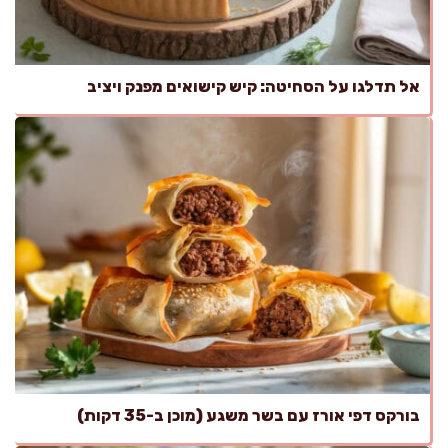
אל תדלגו על הסחיטה: קיש קישואים מפנק ויציב
בורקס דפי אורז עם בשר משגע (מוכן ב-35 דקות)