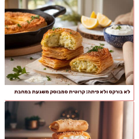
לא בורקס ולא פיתה: קרוטית סמבוסק משגעת במחבת