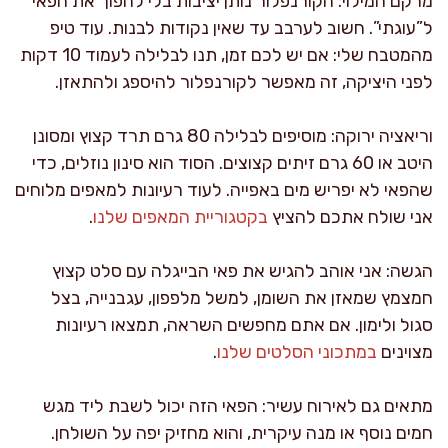
מרקם המילוי: הקורנפלור נותן יציבות בלי להפוך את הפאי
ל”עוגתי”. חשוב לערבב עד שאין נקודות לבנות. עוד טיפ
מהמטבח שלי: אם יש לכם זמן, תנו לבלילה לעמוד 10 דקות
לפני היציקה, זה מאפשר לקורנפלור להיספג ולהתאזן.
וריאציה ירוקה: מוסיפים לבלילה 80 גרם תרד קצוץ ומסונן
היטב או 60 גרם זיתים קצוצים. הסוד הוא סינון נוזלים, כדי
שהפאי לא יפריש מים באפייה. לעוד רעיונות למאפים מלוחים
אני שולח אתכם להציץ
בקטגוריית המאפים שלנו
.
הגשה: אני אוהב להגיש את פאי הבייגלה עם סלט קצוץ
חמצמץ שמאזן את השומן, למשל מלפפון, עגבנייה, בצל
סגול ולימון. אם אתם מחפשים השראה, תמצאו רעיונות
מצוינים
במתכוני הסלטים שלנו
.
מתאים גם לאירוח עשיר: הפאי הזה יכול לשבת ליד מגש
חמים נוסף או מנה עיקרית, והוא מחזיק יפה על השולחן.