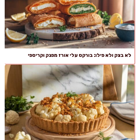
לא בצק ולא פילו: בורקס עלי אורז מפנק וקריספי