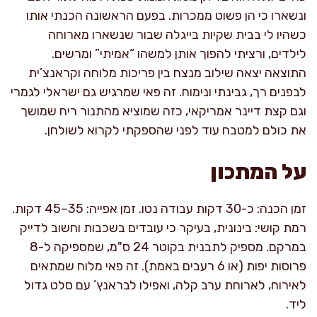
ונשארו כי הן פשוט ממכרות. בפעם הראשונה הכנתי אותו
כשהיו לי בבית שקיות בייגלה שבור שנשארו מארוחה
לילדים, ורציתי להפוך אותן למשהו “אמיתי” ומרשים.
התוצאה יצאה שילוב מנצח בין פריכות מלוחה וקראנצ’ית
לבפנים רך, גבינתי ונימוח. זה פאי שמרגיש גם ישראלי לגמרי
וגם קצת דיינר אמריקאי, כזה שמוציא מהתנור ריח שמושך
את כולם למטבח עוד לפני שהספקתי לקרוא לשולחן.
על המתכון
זמן הכנה: כ-30 דקות עבודה נטו. זמן אפייה: 35–45 דקות.
רמת קושי: בינונית, בעיקר כי עובדים בשכבות וחשוב לדייק
במרקם. מספיק לתבנית בקוטר 24 ס"מ, שמספיקה ל-8
פרוסות יפות (או 6 רעבים באמת). זה פאי מלוח שמתאים
לאירוח, לארוחת ערב קלה, ואפילו לבראנץ’ עם סלט גדול
ליד.