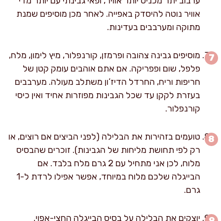
ערבוב יתר מכניס יותר אוויר, ופאי גבינתי עם יותר מדי
אוויר נוטה להיסדק באפייה. לאחר מכן מוסיפים שמנת
מתוקה ומערבבים בעדינות.
מוסיפים גבינה צהובה ופרמזן, קורנפלור, מיץ לימון, מלח,
פלפל, שום ופפריקה. אם אתם אוהבים עומק קטן של
חריפות וריח, החרדל הדיז’ון משתלב מעולה. מערבבים
בעזרת לקקן עד שכל הגבינות מפוזרות אחיד ואין כיסי
קורנפלור.
טועמים בזהירות את הבלילה (לפני הביצים אם רוצים, או
רק לפי תחושת מליחות של הגבינות). זוכרים שהבסיס
מלוח, לכן אני מתחיל עם 2 גרם מלח בלבד. אם
הבייגלה שלכם מלוח במיוחד, אפשר אפילו לרדת ל-1
גרם.
יוצקים את הבלילה על בסיס הבייגלה החצי-אפוי.