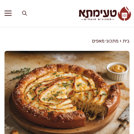
דלג
תוכן
בית
›
מתכוני מאפים