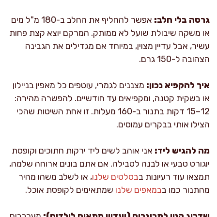
גרסה בלי חלב:
אפשר להחליף את החלב ב-180 מ"ל מים
או משקה שיבולת שועל לא ממותק. המרקם יוצא קצת פחות
עשיר, אבל עדיין מצוין, במיוחד אם מגדילים את הגבינה
הצהובה ל-150 גרם.
איך להקפיא נכון:
מצננים לגמרי, עוטפים כל מאפין בניילון
או בשקית קטנה, ומקפיאים עד חודשיים. להפשרה מהירה:
12–15 דקות בתנור ב-160 מעלות. זו אחת השיטות שהכי
הצילו אותי בבקרים עמוסים.
מה להגיש ליד:
אני אוהב לשים ליד ירקות חתוכים וקופסת
יוגורט טבעי או לבנה לטבילה. אם אתם בונים ארוחה שלמה,
תמצאו עוד רעיונות ב
בסלטים שלנו
, או לשלב משהו מהיר
מהתנור כמו ב
במאפים שלנו
שמתאימים לקופסת אוכל.
שדרוג קטן למבוגרים (ועדיין מתאים לילדים):
מערבבים