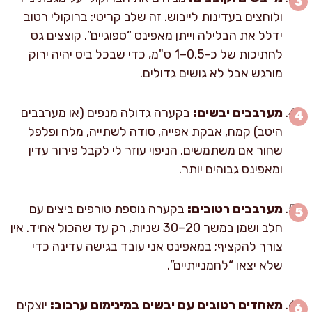
ולוחצים בעדינות לייבוש. זה שלב קריטי: ברוקולי רטוב
ידלל את הבלילה וייתן מאפינס “ספוגיים”. קוצצים גס
לחתיכות של כ-0.5–1 ס"מ, כדי שבכל ביס יהיה ירוק
מורגש אבל לא גושים גדולים.
מערבבים יבשים:
בקערה גדולה מנפים (או מערבבים
היטב) קמח, אבקת אפייה, סודה לשתייה, מלח ופלפל
שחור אם משתמשים. הניפוי עוזר לי לקבל פירור עדין
ומאפינס גבוהים יותר.
מערבבים רטובים:
בקערה נוספת טורפים ביצים עם
חלב ושמן במשך 20–30 שניות, רק עד שהכול אחיד. אין
צורך להקציף; במאפינס אני עובד בגישה עדינה כדי
שלא יצאו “לחמנייתיים”.
מאחדים רטובים עם יבשים במינימום ערבוב:
יוצקים