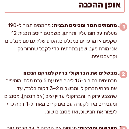
אופן ההכנה
מחממים תנור ומכינים תבנית:
מחממים תנור ל-190
מעלות על חום עליון ותחתון. משמנים היטב תבנית 12
שקעים או מרפדים במנג’טים. הטיפ שלי: גם עם מנג’טים
אני מורח מעט שמן בתחתית כדי לקבל שחרור נקי
וקראסט יפה.
מבשלים את הברוקולי בדיוק למרקם הנכון:
מרתיחים בסיר כ-1.5 ליטר מים עם 5 גרם מלח. מוסיפים
את פרחי הברוקולי ומבשלים 2–3 דקות בלבד, עד
שהצבע ירוק חי והברוקולי עדיין יציב (אל דנטה). מסננים
ומעבירים מיד לקערה עם מים קרים מאוד ל-1 דקה כדי
לעצור את הבישול, ואז מסננים שוב.
מייבשים וקוצצים:
מניחים את הברוקולי על מגבת נייר