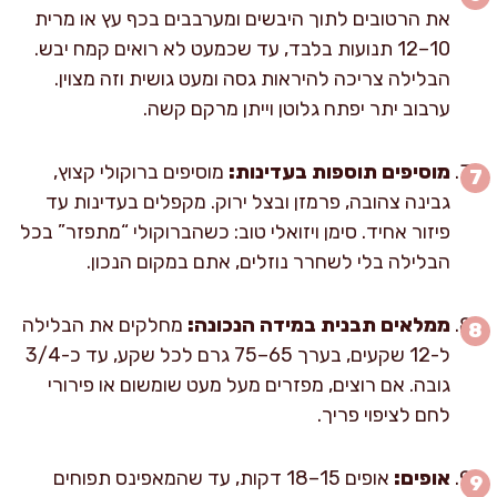
את הרטובים לתוך היבשים ומערבבים בכף עץ או מרית
10–12 תנועות בלבד, עד שכמעט לא רואים קמח יבש.
הבלילה צריכה להיראות גסה ומעט גושית וזה מצוין.
ערבוב יתר יפתח גלוטן וייתן מרקם קשה.
מוסיפים תוספות בעדינות:
מוסיפים ברוקולי קצוץ,
גבינה צהובה, פרמזן ובצל ירוק. מקפלים בעדינות עד
פיזור אחיד. סימן ויזואלי טוב: כשהברוקולי “מתפזר” בכל
הבלילה בלי לשחרר נוזלים, אתם במקום הנכון.
ממלאים תבנית במידה הנכונה:
מחלקים את הבלילה
ל-12 שקעים, בערך 65–75 גרם לכל שקע, עד כ-3/4
גובה. אם רוצים, מפזרים מעל מעט שומשום או פירורי
לחם לציפוי פריך.
אופים:
אופים 15–18 דקות, עד שהמאפינס תפוחים