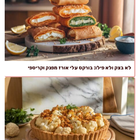
לא בצק ולא פילו: בורקס עלי אורז מפנק וקריספי