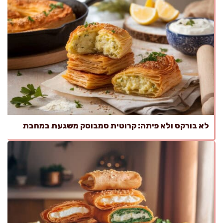
לא בורקס ולא פיתה: קרוטית סמבוסק משגעת במחבת