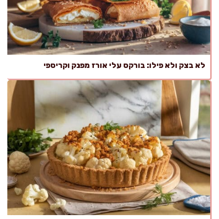
לא בצק ולא פילו: בורקס עלי אורז מפנק וקריספי