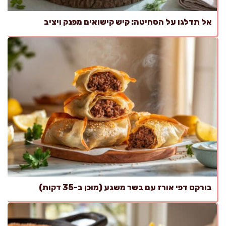
אל תדלגו על הסחיטה: קיש קישואים מפנק ויציב
בורקס דפי אורז עם בשר משגע (מוכן ב-35 דקות)