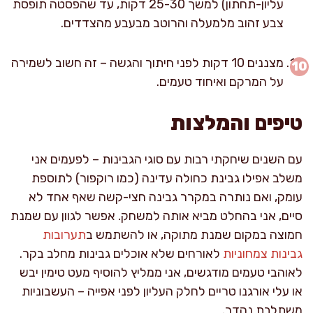
עליון-תחתון) למשך 25-30 דקות, עד שהפסטה תופסת
צבע זהוב מלמעלה והרוטב מבעבע מהצדדים.
מצננים 10 דקות לפני חיתוך והגשה – זה חשוב לשמירה
על המרקם ואיחוד טעמים.
טיפים והמלצות
עם השנים שיחקתי רבות עם סוגי הגבינות – לפעמים אני
משלב אפילו גבינת כחולה עדינה (כמו רוקפור) לתוספת
עומק, ואם נותרה במקרר גבינה חצי-קשה שאף אחד לא
סיים, אני בהחלט מביא אותה למשחק. אפשר לגוון עם שמנת
חמוצה במקום שמנת מתוקה, או להשתמש ב
תערובות
גבינות צמחוניות
לאורחים שלא אוכלים גבינות מחלב בקר.
לאוהבי טעמים מודגשים, אני ממליץ להוסיף מעט טימין יבש
או עלי אורגנו טריים לחלק העליון לפני אפייה – העשבוניות
משתלבת נהדר.