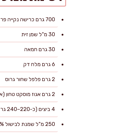
700 גרם כרישה נקייה פרוסה דק (כ-4–5 גבעולים בינוניים, רק החלק הלבן והירוק הבהיר)
30 מ"ל שמן זית
30 גרם חמאה
6 גרם מלח דק
2 גרם פלפל שחור גרוס
2 גרם אגוז מוסקט טחון (אופציונלי אך מומלץ)
4 ביצים (כ-220–240 גרם ללא קליפה)
250 מ"ל שמנת לבישול 15%–32%