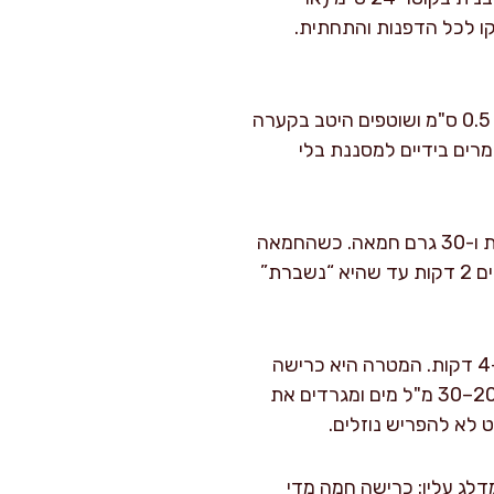
ם 15 גרם פירורי לחם כך שידבקו לכל הדפנות והתחתית.
חוצים כל גבעול לאורך, פורסים לחצאי טבעות דקים בעובי 0.5 ס"מ ושוטפים היטב בקערה
ול יירד לתחתית, ואז מרים בידיים למסננת בלי
מחממים מחבת רחבה על אש בינונית, מוסיפים 30 מ"ל שמן זית ו-30 גרם חמאה. כשהחמאה
נמסה ומפסיקה לבעבע בעוצמה, מוסיפים את הכרישה, 4 גרם מהמלח ו-1 גרם פלפל. מערבבים 2 דקות עד שהיא “נשברת”
מנמיכים לאש בינונית-נמוכה ומבשלים 18–22 דקות, עם ערבוב כל 3–4 דקות. המטרה היא כרישה
רכה מאוד, מתוקה, עם קצוות זהובים אך בלי חריכה. אם המחבת מתייבשת באמצע, מוסיפים 20–30 מ"ל מים ומגרדים את
 לא להפריש נוזלים.
קות. זה שלב שאני לא מדלג עליו: כרישה חמה מדי