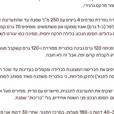
ור מרקם גרגירי.
בקערה נפרדת טורפים 4 ביצים עם 250 מ"ל שמנ
גדולים. הסימן הנכון: בלילה חלקה יחסית, סמיכה כמו יוגורט לשת
ן לקבלת קרום יפה, אבל זה לא חובה.
פים את הכרישה המצוננת לבלילה ומקפלים בעדינות עד שכל ה
ה לתנור) ולתקן מליחות, כי בולגרית משתנה מאוד ממותג למותג
יוצקים את התערובת לתבנית, מיישרים עם מרית. מפזרים מע
אופים 35–40 דקות ב-180 מעל