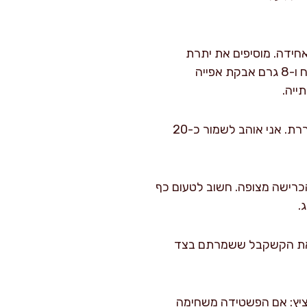
ת עד שהתערובת אחידה. מוסיפים את יתרת
המלח (כ-2 גרם), יתרת הפלפל (כ-1 גרם) ואגוז מוסקט אם משתמשים. מוסיפים 70 גרם קמח ו-8 גרם אבקת אפייה
ייה.
מערבבים פנימה 120 גרם גבינה בולגרית מפוררת ו-120 גרם קשקבל מגוררת. אני אוהב לשמור כ-20
כרישה מצופה. חשוב לטעום כף
.
ל את הקשקבל ששמרתם בצד
ות, במרכז התנור. אחרי 30 דקות אני מציץ: אם הפשטידה משחימה