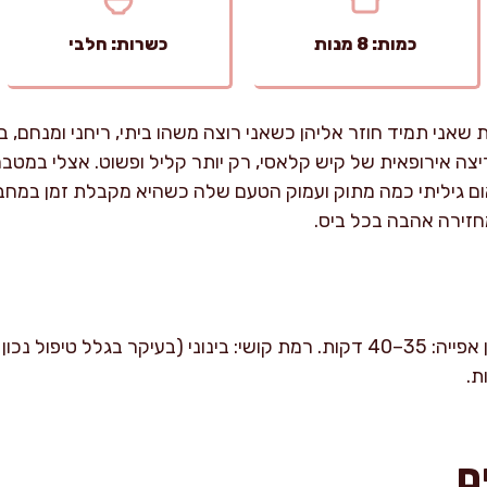
כמות: 8 מנות
כשרות: חלבי
אני תמיד חוזר אליהן כשאני רוצה משהו ביתי, ריחני ומנחם, 
צה אירופאית של קיש קלאסי, רק יותר קליל ופשוט. אצלי במטב
ום גיליתי כמה מתוק ועמוק הטעם שלה כשהיא מקבלת זמן במח
מחזירה אהבה בכל ביס.
זמן הכנה פעיל: כ-30 דקות. זמן אפייה: 35–40 דקות. רמת קושי: בינוני (בעיק
ם