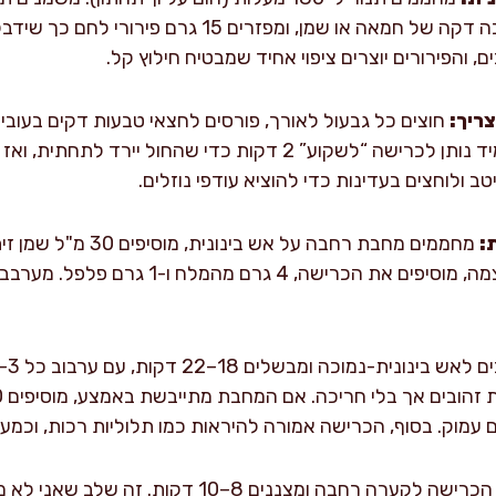
מלבנית 20×30 ס"מ) בשכבה דקה של חמאה או שמן, ומפזרי
ים, והפירורים יוצרים ציפוי אחיד שמבטיח חילוץ קל.
ריך:
גדולה עם מים קרים. אני תמיד נותן לכרישה “לשקוע” 2 דקות כדי שהח
 ולוחצים בעדינות כדי להוציא עודפי נוזלים.
:
וק. בסוף, הכרישה אמורה להיראות כמו תלוליות רכות, וכמעט
מעבירים את הכרישה לקערה רחבה ומצננים 8–10 ד