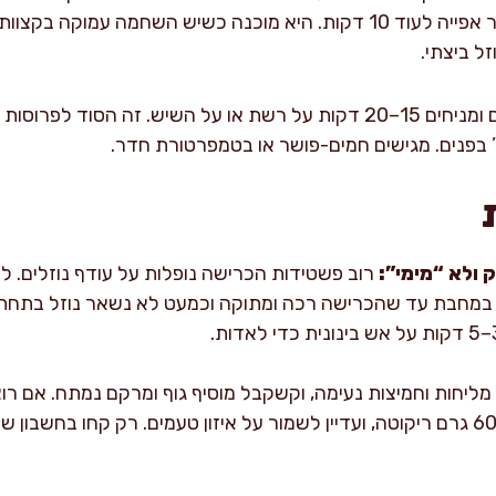
מהר מדי, מכסים ברפיון בנייר אפייה לעוד 10 דקות. היא מוכנה כשיש השח
זל ביצתי.
מוציאים ומניחים 15–20 דקות על רשת או על השיש. זה הסוד ל
” בפנים. מגישים חמים-פושר או בטמפרטורת חדר.
ולא “מימי”:
רוב פשטידות הכרישה נופלות על עודף נוזלים. לכ
ול במחבת עד שהכרישה רכה ומתוקה וכמעט לא נשאר נוזל בתחת
מליחות וחמיצות נעימה, וקשקבל מוסיף גוף ומרקם נמתח. אם רו
להחליף 60 גרם מהבולגרית ב-60 גרם ריקוטה, ועדיין לשמור על איזון טעמים. רק קח