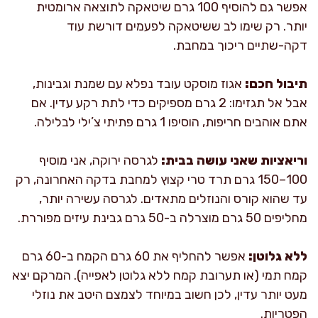
אפשר גם להוסיף 100 גרם שיטאקה לתוצאה ארומטית
יותר. רק שימו לב ששיטאקה לפעמים דורשת עוד
דקה-שתיים ריכוך במחבת.
תיבול חכם:
אגוז מוסקט עובד נפלא עם שמנת וגבינות,
אבל אל תגזימו: 2 גרם מספיקים כדי לתת רקע עדין. אם
אתם אוהבים חריפות, הוסיפו 1 גרם פתיתי צ’ילי לבלילה.
וריאציות שאני עושה בבית:
לגרסה ירוקה, אני מוסיף
100–150 גרם תרד טרי קצוץ למחבת בדקה האחרונה, רק
עד שהוא קורס והנוזלים מתאדים. לגרסה עשירה יותר,
מחליפים 50 גרם מוצרלה ב-50 גרם גבינת עיזים מפוררת.
ללא גלוטן:
אפשר להחליף את 60 גרם הקמח ב-60 גרם
קמח תמי (או תערובת קמח ללא גלוטן לאפייה). המרקם יצא
מעט יותר עדין, לכן חשוב במיוחד לצמצם היטב את נוזלי
הפטריות.