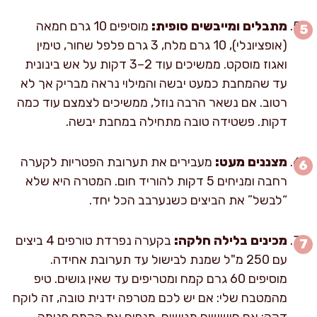
מתבלים ומייבשים סופית:
מוסיפים 10 גרם חמאה
(אופציונלי), 10 גרם מלח, 3 גרם פלפל שחור, טימין
ואגוז מוסקט. ממשיכים עוד 2–3 דקות על אש בינונית
עד שהמחבת כמעט יבשה והמילוי נראה מבריק אך לא
רטוב. אם נשאר הרבה נוזל, ממשיכים לצמצם עוד כמה
דקות. פשטידה טובה מתחילה במחבת יבשה.
מצננים מעט:
מעבירים את תערובת הפטריות לקערה
רחבה ומניחים 5 דקות להוריד חום. המטרה היא שלא
“לבשל” את הביצים כשנערבב הכל יחד.
מכינים בלילה חלקה:
בקערה נפרדת טורפים 4 ביצים
עם 250 מ"ל שמנת לבישול עד תערובת אחידה.
מוסיפים 60 גרם קמח ומטריפים עד שאין גושים. טיפ
מהמטבח שלי: אם יש לכם מטרפה ידנית טובה, זה לוקח
דקה; אם חוששים מגושים, מנפים את הקמח פנימה.