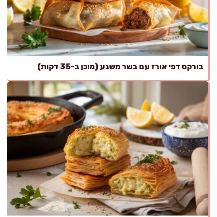
בורקס דפי אורז עם בשר משגע (מוכן ב-35 דקות)