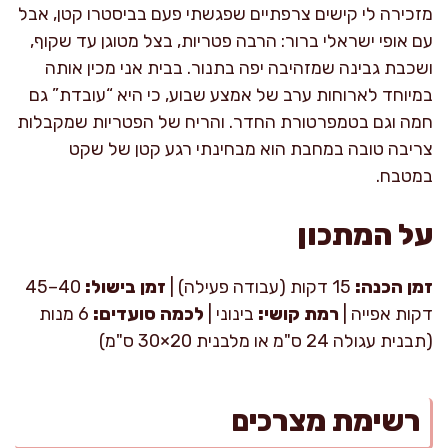
מזכירה לי קישים צרפתיים שפגשתי פעם בביסטרו קטן, אבל
עם אופי ישראלי ברור: הרבה פטריות, בצל מטוגן עד שקוף,
ושכבת גבינה שמזהיבה יפה בתנור. בבית אני מכין אותה
במיוחד לארוחות ערב של אמצע שבוע, כי היא “עובדת” גם
חמה וגם בטמפרטורת החדר. והריח של הפטריות שמקבלות
צריבה טובה במחבת הוא מבחינתי רגע קטן של שקט
במטבח.
על המתכון
זמן הכנה:
15 דקות (עבודה פעילה) |
זמן בישול:
40–45
דקות אפייה |
רמת קושי:
בינוני |
לכמה סועדים:
6 מנות
(תבנית עגולה 24 ס"מ או מלבנית 20×30 ס"מ)
רשימת מצרכים