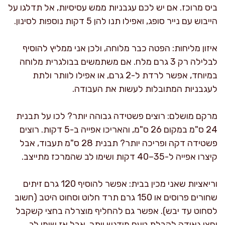
ביס מרוכז. אם יש לכם עגבניות ממש עסיסיות, אל תדלגו על
הייבוש עם נייר סופג, ואפילו תנו להן 5 דקות נוספות לסינון.
איזון מליחות: הפטה כבר מלוחה, ולכן אני ממליץ להוסיף
לבלילה רק 3 גרם מלח. אם משתמשים בבולגרית מלוחה
במיוחד, אפשר לרדת ל-2 גרם, או אפילו לוותר ולתת
לעגבניות המתובלות לעשות את העבודה.
מרקם מושלם: רוצים פשטידה גבוהה יותר? לכו על תבנית
24 ס"מ במקום 26 ס"מ, והאריכו אפייה ב-5 דקות. רוצים
פשטידה דקה ופריכה יותר? תבנית 28 ס"מ תעבוד, אבל
קיצרו אפייה ל-35–40 דקות ושימו לב שהמרכז מתייצב.
וריאציות שאני מכין בבית: אפשר להוסיף 120 גרם זיתים
שחורים פרוסים או 150 גרם תרד חלוט וסחוט היטב (חשוב
לסחוט עד יבש). אפשר גם להחליף מוצרלה בחצי קשקבל
וחצי גאודה לקבלת טעם מודגש יותר, אבל אז שימו לב