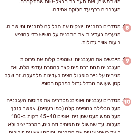
משתמשים) ואת תערובת הבצל-שום שהתקררה.
מערבבים בכף עד חלוקה אחידה.
מסדרים בתבנית: יוצקים את הבלילה לתבנית ומיישרים.
מנערים בעדינות את התבנית על השיש כדי להוציא
בועות אוויר גדולות.
מייבשים את העגבניות: שוטפים קלות את פרוסות
העגבנייה תחת זרם מים קצר להסרת עודפי מלח, ואז
מניחים על נייר סופג ולוחצים בעדינות מלמעלה. זה שלב
קטן שעושה הבדל גדול במרקם הסופי.
מסדרים עגבניות ואופים: מסדרים את פרוסות העגבנייה
מעל הבלילה בחפיפה קלה (כמו רעפים). אפשר לזלף
מעל ממש מעט שמן זית. אופים 40–45 דקות ב-180
מעלות, עד שהשוליים תפוחים וזהובים, המרכז יציב ולא
רועד כשמנענעים את התבנית, וקיסם יוצא עם פירורים