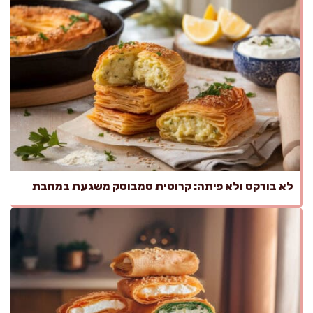
לא בורקס ולא פיתה: קרוטית סמבוסק משגעת במחבת