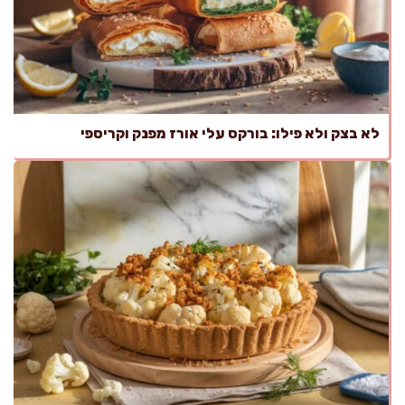
לא בצק ולא פילו: בורקס עלי אורז מפנק וקריספי