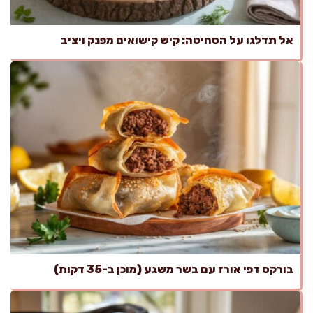
אל תדלגו על הסחיטה: קיש קישואים מפנק ויציב
בורקס דפי אורז עם בשר משגע (מוכן ב-35 דקות)