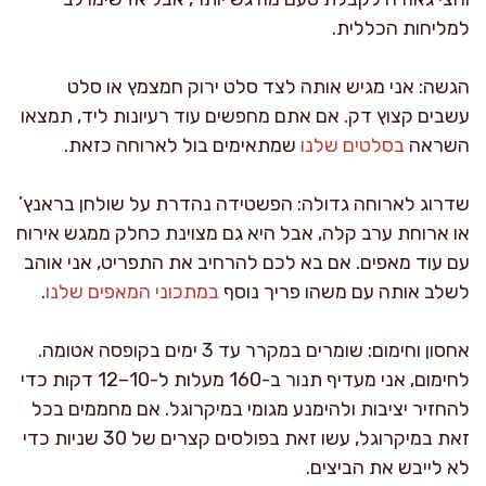
למליחות הכללית.
הגשה: אני מגיש אותה לצד סלט ירוק חמצמץ או סלט
עשבים קצוץ דק. אם אתם מחפשים עוד רעיונות ליד, תמצאו
השראה
בסלטים שלנו
שמתאימים בול לארוחה כזאת.
שדרוג לארוחה גדולה: הפשטידה נהדרת על שולחן בראנץ’
או ארוחת ערב קלה, אבל היא גם מצוינת כחלק ממגש אירוח
עם עוד מאפים. אם בא לכם להרחיב את התפריט, אני אוהב
לשלב אותה עם משהו פריך נוסף
במתכוני המאפים שלנו
.
אחסון וחימום: שומרים במקרר עד 3 ימים בקופסה אטומה.
לחימום, אני מעדיף תנור ב-160 מעלות ל-10–12 דקות כדי
להחזיר יציבות ולהימנע מגומי במיקרוגל. אם מחממים בכל
זאת במיקרוגל, עשו זאת בפולסים קצרים של 30 שניות כדי
לא לייבש את הביצים.