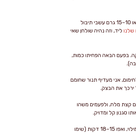
אפשר להוסיף לתערובת הגבינות 30–40 גרם זיתים קצוצים דק, או 10–15 גרם עשבי תיבול
שלנו
ליד, וזה נהיה שולחן שאי
קה. בפעם הבאה הפחיתו כמות,
ה).
ימום, אני מעדיף תנור שחומם
עם קצת מלח, ולפעמים משהו
ותו סגנון קל ומדויק.
חתכו לריבועים קטנים יותר של 6×6 ס"מ, שימו כחצי כפית מילוי, ואפו 15–18 דקות (שימו