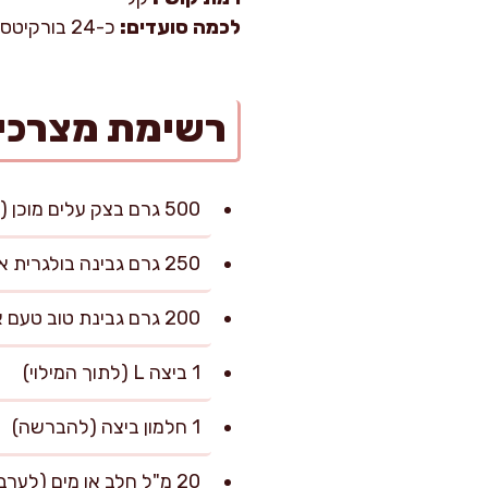
לכמה סועדים:
כ-24 בורקיטס (כ-6–8 סועדים כנשנוש)
רשימת מצרכי
500 גרם בצק עלים מוכן (מופשר במקרר)
250 גרם גבינה בולגרית או פטה, מפוררת
200 גרם גבינת טוב טעם או ריקוטה
1 ביצה L (לתוך המילוי)
1 חלמון ביצה (להברשה)
20 מ"ל חלב או מים (לערבוב עם החלמון)