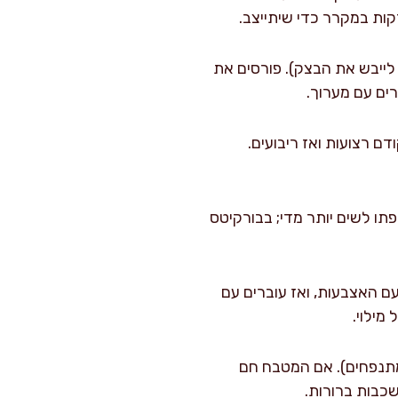
יותר מדי כדי לא לייבש את הבצק). פורסים את
 היא לחתוך קודם רצועות ואז ריבועים.
 גדושה). אל תתפתו לשים יותר מדי; בבורקיטס
ם האצבעות, ואז עוברים עם
מילוי.
 של כ-3 ס"מ ביניהם (הם מתנפחים). אם המטבח חם