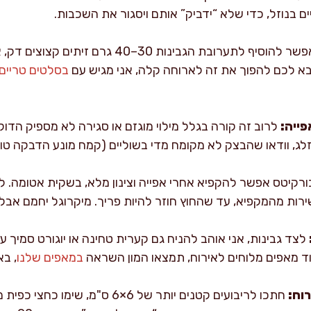
 בנוזל, כדי שלא “ידביק” אותם ויסגור את השכבות.
בא לכם להפוך את זה לארוחה קלה, אני מגיש עם
בסלטים טריים 
פייה:
לרוב זה קורה בגלל מילוי מוגזם או סגירה לא מספיק הדו
ג, וודאו שהבצק לא מקומח מדי בשוליים (קמח מונע הדבקה טוב
רקיטס אפשר להקפיא אחרי אפייה וצינון מלא, בשקית אטומה. לח
לצד גבינות, אני אוהב להניח גם קערית טחינה או יוגורט סמיך 
ד מאפים מלוחים לאירוח, תמצאו המון השראה
במאפים שלנו
, בא
וח: