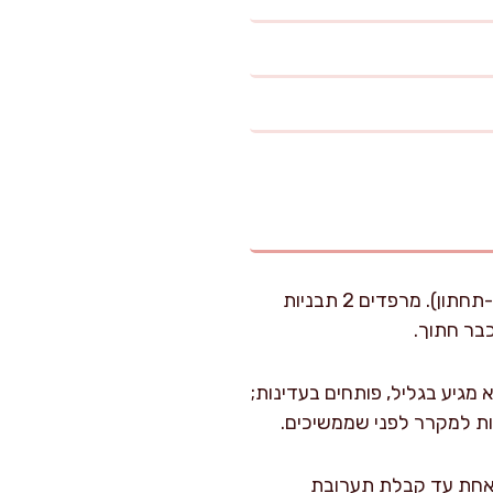
מחממים תנור ל-200 מעלות על מצב טורבו (או 210 מעלות חום עליון-תחתון). מרפדים 2 תבניות
כבר חתוך.
גיע בגליל, פותחים בעדינות;
 אחת עד קבלת תערובת