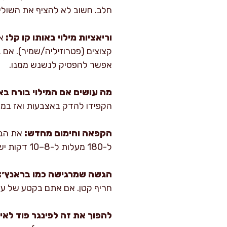
חלב. חשוב לא להציף את השוליים
וריאציות מילוי באותו קו קל:
קצוצים (פטרוזיליה/שמיר). אם 
אפשר להפסיק לנשנש ממנו.
מה עושים אם המילוי בורח בא
הקפידו להדק באצבעות ואז במזל
הקפאה וחימום מחדש:
את הבו
ל-180 מעלות ל-8–10 דקות ישירות מהמקפיא, עד שהחוץ חוזר להיות פריך. מיקרוגל יחמם אבל ירכך את הבצק.
הגשה שמרגישה כמו בראנץ׳:
חריף קטן. אם אתם בקטע של עו
להפוך את זה לפינגר פוד לאיר