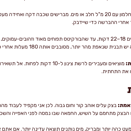
טורפים חלמון עם 20 מ"ל חלב או מים. מברישים שכבה דקה ואחי
 אחרי ההברשה כדי שיידבק.
אופים 18–22 דקות, עד שהבורקיטס תפוחים מאוד וזהובים-עמוק
מהר יותר, מסובבים אותה 180 מעלות אחרי כ-12 דקות לקבלת צבע אחיד.
ת:
מוציאים ומעבירים לרשת צינון ל-10 דקות
ו את התחתית.
אמת:
בצק עלים אוהב קור וחום גבוה. לכן אני מקפיד לעבוד מהר
 הבצק מתחמם על השיש, החמאה שבו נמסה לפני האפייה והשכב
עט כהה יותר ומבריק, מים נותנים תוצאה עדינה יותר. אם אתם א