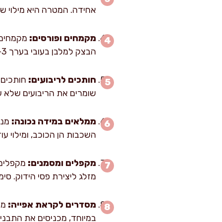
אחידה. המטרה היא מילוי שניתן “להני
מקמחים ופורסים:
הבצק למלבן בעובי בערך 3–4 מ"מ. אם הוא כבר בעובי הזה, לא מרדדים בכוח אלא רק מיישרים עם מערוך.
חותכים לריבועים:
שומרים את הריבועים שלא עו
ממלאים במידה נכונה:
השכבות הן הכוכב, ומילוי עו
מקפלים ומסמנים:
מקפלים 
מזלג ליצירת פסי הידוק. סימן
מסדרים לקראת אפייה:
במיוחד, מכניסים את התבניות ל-10 דקות למקרר לפני ההברשה. זה עוזר לבצק לשמור על