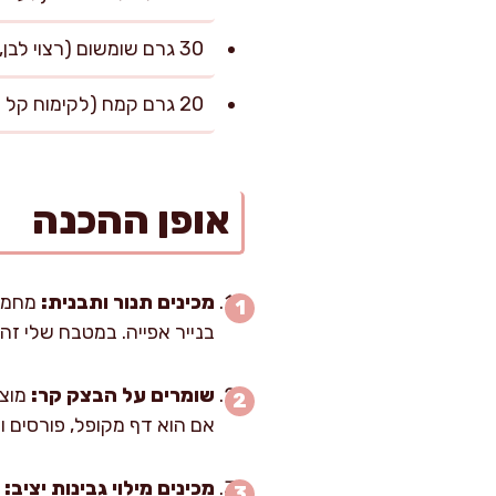
30 גרם שומשום (רצוי לבן, אפשר חצי-חצי עם שחור)
20 גרם קמח (לקימוח קל של משטח העבודה)
אופן ההכנה
מכינים תנור ותבנית:
בנייר אפייה. במטבח שלי זה
שומרים על הבצק קר:
מוצי
אם הוא דף מקופל, פורסים ומיישרים. 
מכינים מילוי גבינות יציב:
ב