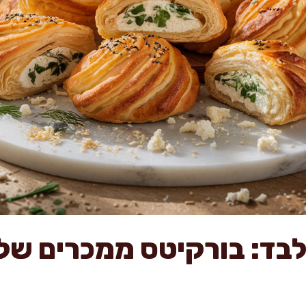
בלבד: בורקיטס ממכרים של