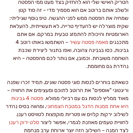
הטריק האישי שלי הוא להחזיק בצד מעט ממי הפסטה
ולשלב אותם ברוטב אם הוא מסמיך מדי – זה סוד קטן
שמחיה את הפסטה ממש לפני ההגשה. טיפ נוסף שגיליתי:
שקית מוצרלה יש להעדיף טרייה, לא תעשייתית, להעלאת
הארומטיות והיכולת להתמזג טבעית במרקם. אם אתם
מתכננים
מאפה פסטה עשיר
– השתמשו באותו רוטב 4
גבינות, כסו בגבינה צהובה, ואפו בתנור ליצירת שכבת
השחמה משובחת. וכמובן, אם נותר לכם מהפסטה – היא
נהדרת גם מחוממת.
כשאתם בוחרים לנסות סוגי פסטה שונים, תמיד זכרו שפנה
וריגטוני "אוספים" את הרוטב לתוכם ומעצימים את החוויה –
מאוד ממליץ לנסות גם עם רביולי ממולא.
פסטה 4 גבינות
היא אחת ממנות הדגל במטבח הצמחוני
, ומהווה בסיס נהדר
לשילוב ירקות קלוים או פטריות מוקפצות לטוויסט רענן.
לחוויית טעמים מאוזנת לגמרי, אפשר ליצור
סלט ירוק רענן
לצד המנה – השילוב הזה יוצר ארוחת ערב מנחמת