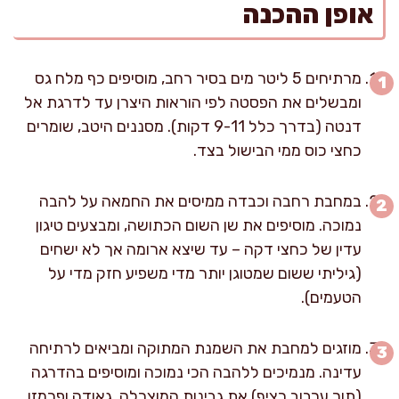
אופן ההכנה
מרתיחים 5 ליטר מים בסיר רחב, מוסיפים כף מלח גס
ומבשלים את הפסטה לפי הוראות היצרן עד לדרגת אל
דנטה (בדרך כלל 9-11 דקות). מסננים היטב, שומרים
כחצי כוס ממי הבישול בצד.
במחבת רחבה וכבדה ממיסים את החמאה על להבה
נמוכה. מוסיפים את שן השום הכתושה, ומבצעים טיגון
עדין של כחצי דקה – עד שיצא ארומה אך לא ישחים
(גיליתי ששום שמטוגן יותר מדי משפיע חזק מדי על
הטעמים).
מוזגים למחבת את השמנת המתוקה ומביאים לרתיחה
עדינה. מנמיכים ללהבה הכי נמוכה ומוסיפים בהדרגה
(תוך ערבוב רציף) את גבינות המוצרלה, גאודה ופרמזן.