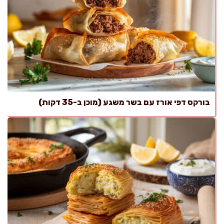
בורקס דפי אורז עם בשר משגע (מוכן ב-35 דקות)