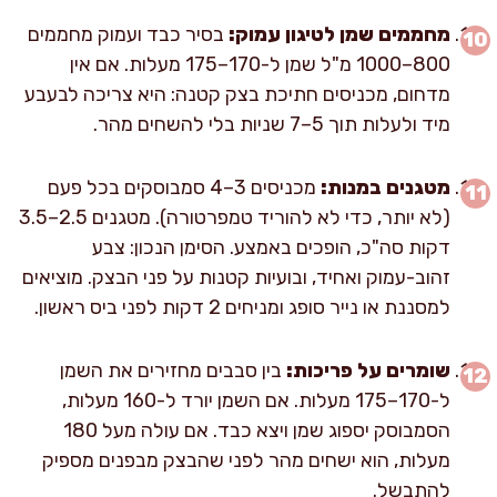
מחממים שמן לטיגון עמוק:
בסיר כבד ועמוק מחממים
800–1000 מ"ל שמן ל-170–175 מעלות. אם אין
מדחום, מכניסים חתיכת בצק קטנה: היא צריכה לבעבע
מיד ולעלות תוך 5–7 שניות בלי להשחים מהר.
מטגנים במנות:
מכניסים 3–4 סמבוסקים בכל פעם
(לא יותר, כדי לא להוריד טמפרטורה). מטגנים 2.5–3.5
דקות סה"כ, הופכים באמצע. הסימן הנכון: צבע
זהוב-עמוק ואחיד, ובועיות קטנות על פני הבצק. מוציאים
למסננת או נייר סופג ומניחים 2 דקות לפני ביס ראשון.
שומרים על פריכות:
בין סבבים מחזירים את השמן
ל-170–175 מעלות. אם השמן יורד ל-160 מעלות,
הסמבוסק יספוג שמן ויצא כבד. אם עולה מעל 180
מעלות, הוא ישחים מהר לפני שהבצק מבפנים מספיק
להתבשל.