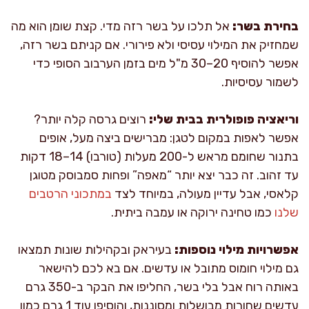
בחירת בשר:
אל תלכו על בשר רזה מדי. קצת שומן הוא מה
שמחזיק את המילוי עסיסי ולא פירורי. אם קניתם בשר רזה,
אפשר להוסיף 20–30 מ"ל מים בזמן הערבוב הסופי כדי
לשמור עסיסיות.
וריאציה פופולרית בבית שלי:
רוצים גרסה קלה יותר?
אפשר לאפות במקום לטגן: מברישים ביצה מעל, אופים
בתנור שחומם מראש ל-200 מעלות (טורבו) 14–18 דקות
עד זהוב. זה כבר יצא יותר “מאפה” ופחות סמבוסק מטוגן
קלאסי, אבל עדיין מעולה, במיוחד לצד
במתכוני הרטבים
שלנו
כמו טחינה ירוקה או עמבה ביתית.
אפשרויות מילוי נוספות:
בעיראק ובקהילות שונות תמצאו
גם מילוי חומוס מתובל או עדשים. אם בא לכם להישאר
באותה רוח אבל בלי בשר, החליפו את הבקר ב-350 גרם
עדשים שחורות מבושלות ומסוננות, והוסיפו עוד 1 גרם כמון