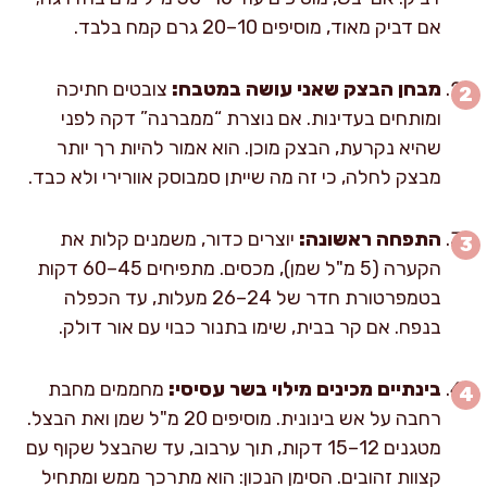
אם דביק מאוד, מוסיפים 10–20 גרם קמח בלבד.
מבחן הבצק שאני עושה במטבח:
צובטים חתיכה
ומותחים בעדינות. אם נוצרת “ממברנה” דקה לפני
שהיא נקרעת, הבצק מוכן. הוא אמור להיות רך יותר
מבצק לחלה, כי זה מה שייתן סמבוסק אוורירי ולא כבד.
התפחה ראשונה:
יוצרים כדור, משמנים קלות את
הקערה (5 מ"ל שמן), מכסים. מתפיחים 45–60 דקות
בטמפרטורת חדר של 24–26 מעלות, עד הכפלה
בנפח. אם קר בבית, שימו בתנור כבוי עם אור דולק.
בינתיים מכינים מילוי בשר עסיסי:
מחממים מחבת
רחבה על אש בינונית. מוסיפים 20 מ"ל שמן ואת הבצל.
מטגנים 12–15 דקות, תוך ערבוב, עד שהבצל שקוף עם
קצוות זהובים. הסימן הנכון: הוא מתרכך ממש ומתחיל