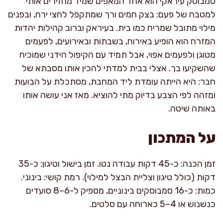
סמבוסק עיראקי הוא אחד המאפים שמיד מחזירים אותי
למטבח של פעם: בצק חמים ורך שמתקפל לחצי ירח, ובפנים
מילוי מתובל שמריח כמו בית. בעיראק וברוב קהילות יהדות
המזרח הוא הופיע באירוח, בשבתות ובאירועים, לפעמים
מטוגן ולפעמים אפוי, אבל תמיד עם הקיפול הידני שמוכיח
שהשקיעו בך. אצלי בבית למדתי להכין אותו מסבתא של
חבר: היא הייתה עומדת ליד המחבת, מסתכלת על הבועות
ומזהה לפי הצבע בדיוק מתי להוציא. מאז אני עושה אותו
באותה שיטה.
על המתכון
זמן הכנה: כ-45 דקות עבודה נטו. זמן בישול וטיגון: כ-35
דקות (כולל טיגון וצליית הבצל למילוי). רמת קושי: בינוני.
כמות: כ-16 סמבוסקים בינוניים, מספיק ל-6–8 סועדים
כנשנוש או 4–5 כארוחה עם סלטים.