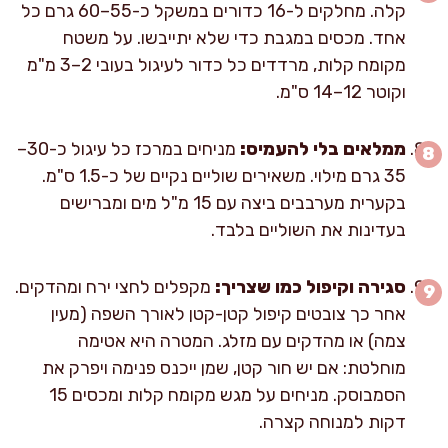
קלה. מחלקים ל-16 כדורים במשקל כ-55–60 גרם כל
אחד. מכסים במגבת כדי שלא יתייבשו. על משטח
מקומח קלות, מרדדים כל כדור לעיגול בעובי 2–3 מ"מ
וקוטר 12–14 ס"מ.
ממלאים בלי להעמיס:
מניחים במרכז כל עיגול כ-30–
35 גרם מילוי. משאירים שוליים נקיים של כ-1.5 ס"מ.
בקערית מערבבים ביצה עם 15 מ"ל מים ומברישים
בעדינות את השוליים בלבד.
סגירה וקיפול כמו שצריך:
מקפלים לחצי ירח ומהדקים.
אחר כך צובטים קיפול קטן-קטן לאורך השפה (מעין
צמה) או מהדקים עם מזלג. המטרה היא אטימה
מוחלטת: אם יש חור קטן, שמן ייכנס פנימה ויפרק את
הסמבוסק. מניחים על מגש מקומח קלות ומכסים 15
דקות למנוחה קצרה.