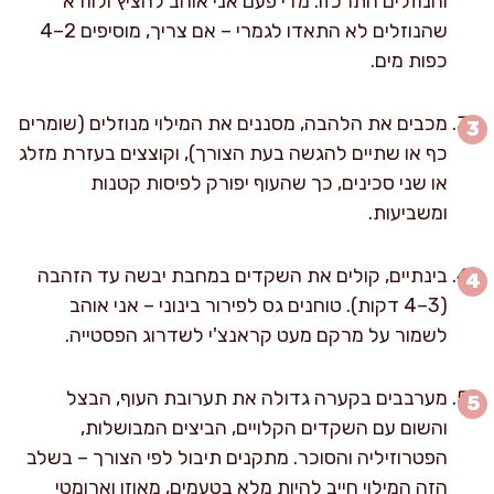
והנוזלים התרכזו. מדי פעם אני אוהב להציץ ולוודא
שהנוזלים לא התאדו לגמרי – אם צריך, מוסיפים 2–4
כפות מים.
מכבים את הלהבה, מסננים את המילוי מנוזלים (שומרים
כף או שתיים להגשה בעת הצורך), וקוצצים בעזרת מזלג
או שני סכינים, כך שהעוף יפורק לפיסות קטנות
ומשביעות.
בינתיים, קולים את השקדים במחבת יבשה עד הזהבה
(3–4 דקות). טוחנים גס לפירור בינוני – אני אוהב
לשמור על מרקם מעט קראנצ'י לשדרוג הפסטייה.
מערבבים בקערה גדולה את תערובת העוף, הבצל
והשום עם השקדים הקלויים, הביצים המבושלות,
הפטרוזיליה והסוכר. מתקנים תיבול לפי הצורך – בשלב
הזה המילוי חייב להיות מלא בטעמים, מאוזן וארומטי