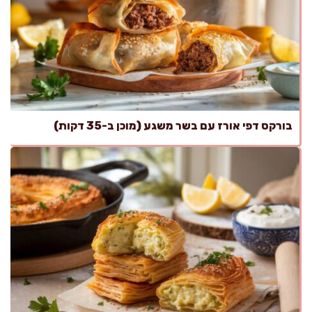
בורקס דפי אורז עם בשר משגע (מוכן ב-35 דקות)