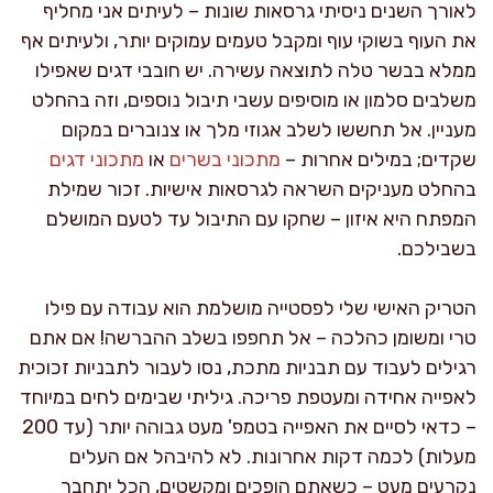
לאורך השנים ניסיתי גרסאות שונות – לעיתים אני מחליף
את העוף בשוקי עוף ומקבל טעמים עמוקים יותר, ולעיתים אף
ממלא בבשר טלה לתוצאה עשירה. יש חובבי דגים שאפילו
משלבים סלמון או מוסיפים עשבי תיבול נוספים, וזה בהחלט
מעניין. אל תחששו לשלב אגוזי מלך או צנוברים במקום
שקדים; במילים אחרות –
מתכוני בשרים
או
מתכוני דגים
בהחלט מעניקים השראה לגרסאות אישיות. זכור שמילת
המפתח היא איזון – שחקו עם התיבול עד לטעם המושלם
בשבילכם.
הטריק האישי שלי לפסטייה מושלמת הוא עבודה עם פילו
טרי ומשומן כהלכה – אל תחפפו בשלב ההברשה! אם אתם
רגילים לעבוד עם תבניות מתכת, נסו לעבור לתבניות זכוכית
לאפייה אחידה ומעטפת פריכה. גיליתי שבימים לחים במיוחד
– כדאי לסיים את האפייה בטמפ' מעט גבוהה יותר (עד 200
מעלות) לכמה דקות אחרונות. לא להיבהל אם העלים
נקרעים מעט – כשאתם הופכים ומקשטים, הכל יתחבר