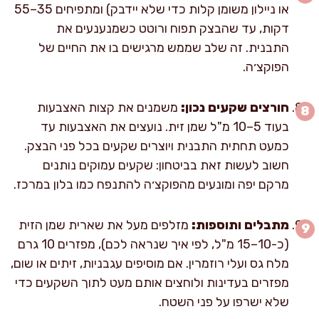
או ניילון משומן קלות כדי שלא יידבק) ומתפיחים 35–55
דקות, עד שהבצק תפוח ורוטט כשמנענעים את
התבנית. זה שלב שממש מרגישים בו את החיים של
הפוקצ׳ה.
חורצים שקעים נכון:
משמנים את קצות האצבעות
בעוד 5–10 מ"ל שמן זית. נועצים את האצבעות עד
כמעט תחתית התבנית ויוצרים שקעים בכל פני הבצק.
חשוב לעשות זאת בביטחון: שקעים עמוקים נותנים
מרקם יפה ומונעים מהפוקצ׳ה להתנפח כמו בלון במרכז.
מתבלים ותוספות:
מזלפים מעל את שארית שמן הזית
(כ-10–15 מ"ל, לפי איך שנראה לכם), מפזרים 10 גרם
מלח גס ועלי רוזמרין. אם מוסיפים עגבניות, זיתים או שום,
מפזרים בעדינות ולוחצים אותם מעט לתוך השקעים כדי
שלא ישרפו על פני השטח.