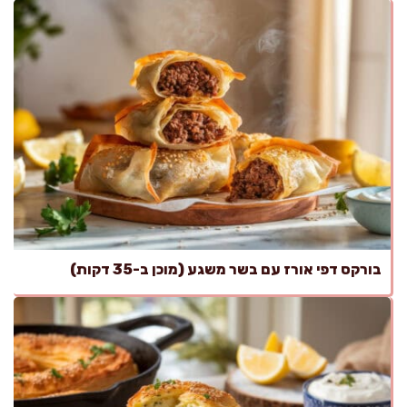
בורקס דפי אורז עם בשר משגע (מוכן ב-35 דקות)