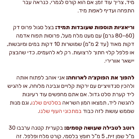
מיד, צריך עוד זמן; אם הוא קורס לגמרי, כנראה עבר
התפחה ועדיף לאפות מיד.
וריאציות תוספות שעובדות תמיד:
בצל סגול פרוס דק
(60–80 גרם) עם מעט מלח מעל, פרוסות תפוח אדמה
דקות מאוד (עד 2 מ"מ) שמושרות 10 דקות במים ומיובשות,
או פלפל קלוי חתוך לרצועות. רק לא להעמיס, כדי שהבצק
יישאר אוורירי.
להפוך את הפוקצ׳ה לארוחה:
אני אוהב לפתוח אותה
ולהכין סנדוויצ׳ים עם ירקות קלויים וגבינה מלוחה, או להגיש
ליד קערת סלט גדול. אם אתם מחפשים עוד רעיונות
להגשה ליד, תמצאו המון השראה
בסלטים שלנו
, וגם מנות
שממש עושות לזה כבוד
במתכוני העוף שלנו
.
רוטב לטבילה שעושה קסמים:
בקערית קטנה ערבבו 30
מ"ל שמן זית, 5 מ"ל חומץ בלסמי, קורט מלח ופלפל. זה