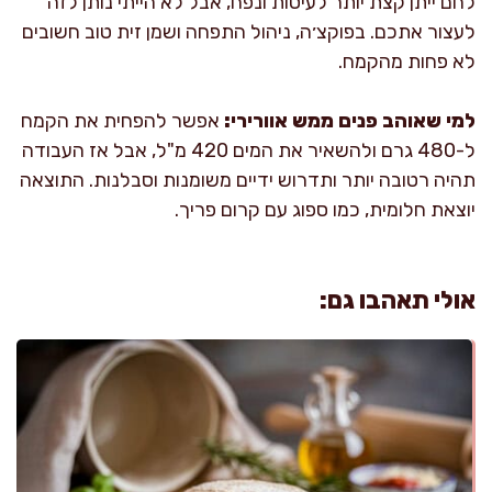
לחם ייתן קצת יותר לעיסות ונפח, אבל לא הייתי נותן לזה
לעצור אתכם. בפוקצ׳ה, ניהול התפחה ושמן זית טוב חשובים
לא פחות מהקמח.
למי שאוהב פנים ממש אוורירי:
אפשר להפחית את הקמח
ל-480 גרם ולהשאיר את המים 420 מ"ל, אבל אז העבודה
תהיה רטובה יותר ותדרוש ידיים משומנות וסבלנות. התוצאה
יוצאת חלומית, כמו ספוג עם קרום פריך.
אולי תאהבו גם: