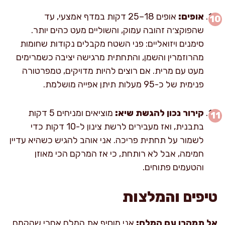
אופים:
אופים 18–25 דקות במדף אמצעי, עד
שהפוקצ׳ה זהובה עמוק, והשוליים מעט כהים יותר.
סימנים ויזואליים: פני השטח מקבלים נקודות שחומות
מהרוזמרין והשמן, והתחתית מרגישה יציבה כשמרימים
מעט עם מרית. אם רוצים להיות מדויקים, טמפרטורה
פנימית של כ-95 מעלות תיתן אפייה מושלמת.
קירור נכון להגשת שיא:
מוציאים ומניחים 5 דקות
בתבנית, ואז מעבירים לרשת צינון ל-10 דקות כדי
לשמור על תחתית פריכה. אני אוהב להגיש כשהיא עדיין
חמימה, אבל לא רותחת, כי אז המרקם הכי מאוזן
והטעמים פתוחים.
טיפים והמלצות
אל תמהרו עם המלח:
אני מוסיף את המלח אחרי שהקמח