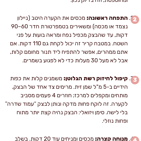
התפחה ראשונה:
מכסים את הקערה היטב (ניילון
נצמד או מכסה) ומשאירים בטמפרטורת חדר 60–90
דקות, עד שהבצק מכפיל נפח ומראה בועות על פני
השטח. במטבח קריר זה יכול לקחת גם 110 דקות. אם
אתם ממהרים, אפשר להתפיח ליד תנור מחומם קלות,
אבל לא מעל 30 מעלות כדי לא לפגוע בשמרים.
קיפול לחיזוק רשת הגלוטן:
משמנים קלות את כפות
הידיים ב-5 מ"ל שמן זית. מרימים צד אחד של הבצק,
מותחים ומקפלים למרכז; חוזרים 4 פעמים מסביב
לקערה. זה לוקח פחות מדקה ונותן לבצק “עמוד שדרה”
בלי לישה. סימן ויזואלי: הבצק נהיה קצת יותר מתוח
ופחות נוזלי.
מנוחה קצרה:
מכסים ומניחים עוד 20 דקות. בשלב