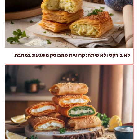
לא בורקס ולא פיתה: קרוטית סמבוסק משגעת במחבת