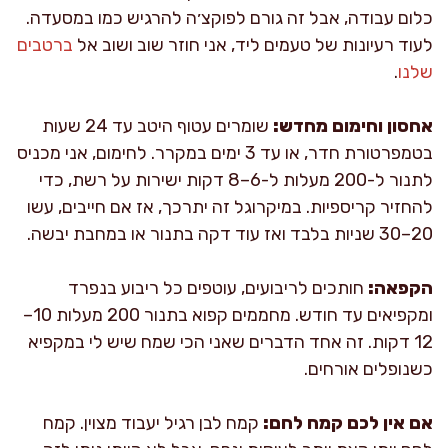
כלום עבודה, אבל זה גורם לפוקצ׳ה להרגיש כמו במסעדה.
לעוד רעיונות של טעמים ליד, אני חוזר שוב ושוב אל
ברטבים
שלנו
.
אחסון וחימום מחדש:
שומרים עטוף היטב עד 24 שעות
בטמפרטורת חדר, או עד 3 ימים במקרר. לחימום, אני מכניס
לתנור ל-200 מעלות ל-6–8 דקות ישירות על רשת, כדי
להחזיר קריספיות. במיקרוגל זה יתרכך, אז אם חייבים, עשו
20–30 שניות בלבד ואז עוד דקה בתנור או במחבת יבשה.
הקפאה:
חותכים לריבועים, עוטפים כל ריבוע בנפרד
ומקפיאים עד חודש. מחממים קפוא בתנור 200 מעלות 10–
12 דקות. זה אחד הדברים שאני הכי שמח שיש לי במקפיא
כשנופלים אורחים.
אם אין לכם קמח לחם:
קמח לבן רגיל יעבוד מצוין. קמח