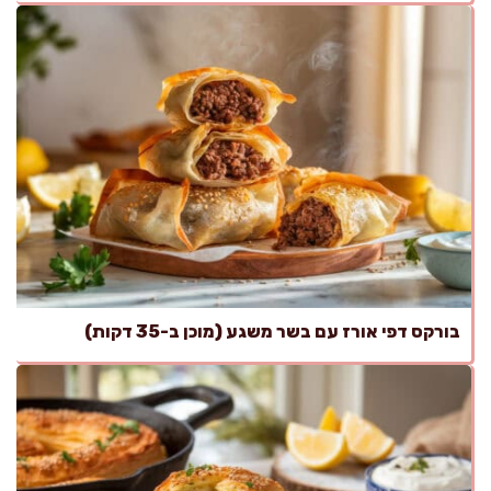
בורקס דפי אורז עם בשר משגע (מוכן ב-35 דקות)