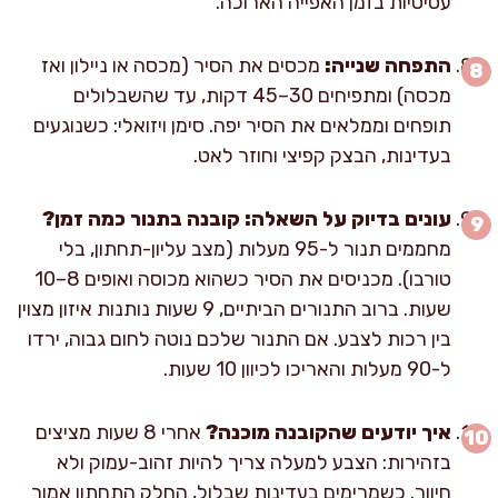
עסיסיות בזמן האפייה הארוכה.
התפחה שנייה:
מכסים את הסיר (מכסה או ניילון ואז
מכסה) ומתפיחים 30–45 דקות, עד שהשבלולים
תופחים וממלאים את הסיר יפה. סימן ויזואלי: כשנוגעים
בעדינות, הבצק קפיצי וחוזר לאט.
עונים בדיוק על השאלה: קובנה בתנור כמה זמן?
מחממים תנור ל-95 מעלות (מצב עליון-תחתון, בלי
טורבו). מכניסים את הסיר כשהוא מכוסה ואופים 8–10
שעות. ברוב התנורים הביתיים, 9 שעות נותנות איזון מצוין
בין רכות לצבע. אם התנור שלכם נוטה לחום גבוה, ירדו
ל-90 מעלות והאריכו לכיוון 10 שעות.
איך יודעים שהקובנה מוכנה?
אחרי 8 שעות מציצים
בזהירות: הצבע למעלה צריך להיות זהוב-עמוק ולא
חיוור. כשמרימים בעדינות שבלול, החלק התחתון אמור