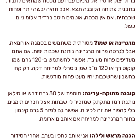
ברזל יצוק או סיר אלומיניום עבה עם מכסה שמתאים לתנור.
בתבנית פתוחה הקובנה תצא, אבל תהיה יבשה יותר ופחות
שכבתית. אם אין מכסה, אוטמים היטב ברדיד אלומיניום
כפול.
מרגרינה או שמן?
מסורתית משתמשים בסמנה או חמאה,
אבל לגרסה פרווה מרגרינה נותנת שכבות יפות. אם אתם
מעדיפים פחות מעובד, אפשר להשתמש ב-120 גרם שמן
קוקוס רך או 120 מ"ל שמן ניטרלי למריחה דקה, רק קחו
בחשבון שהשכבות יהיו מעט פחות מודגשות.
קובנה מתוקה-עדינה:
תוספת של 30 גרם דבש או סילאן
נותנת רמז מתקתק שמזכיר לי שבתות אצל חברים תימנים,
בלי להפוך את זה לקינוח. אפשר גם לפזר 5 גרם קינמון
בתוך המרגרינה למריחה אם אוהבים ארומה.
הכנה מראש ולילה:
אני אוהב להכין בערב. אחרי הסידור