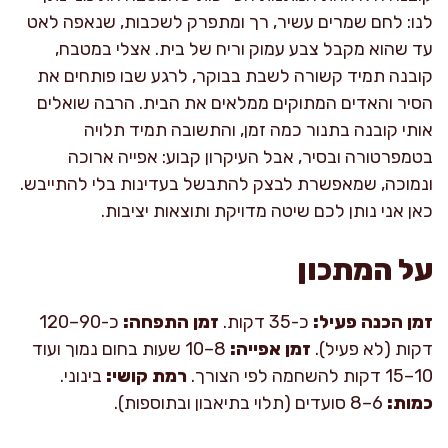
לנו: לחם שמרים עשיר, רך ומתפרק לשכבות, שנאפה לאט
עד שהוא מקבל צבע עמוק וריח של בית. אצלי במטבח,
קובנה תמיד קשורה לשבת בבוקר, לרגע שבו פותחים את
הסיר והאדים המתוקים ממלאים את הבית. הרבה שואלים
אותי קובנה בתנור כמה זמן, והתשובה תמיד תלויה
בטמפרטורה ובסיר, אבל העיקרון קבוע: אפייה ארוכה
ונמוכה, שמאפשרת לבצק להתבשל בעדינות בלי להתייבש.
כאן אני נותן לכם שיטה מדויקת ותוצאות יציבות.
על המתכון
זמן הכנה פעיל:
כ-35 דקות.
זמן התפחה:
כ-90–120
דקות (לא פעיל).
זמן אפייה:
8–10 שעות בחום נמוך ועוד
10–15 דקות להשחמה לפי הצורך.
רמת קושי:
בינוני.
כמות:
6–8 סועדים (תלוי בתיאבון ובתוספות).