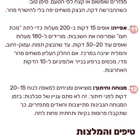
מפזרים שומשום או קצח לפי הטעם. סימן טוב:
כשההברשה דקה, הבצק משחים יפה בלי להישרף מהר.
אפייה:
אופים 15 דקות ב-200 מעלות כדי לתת “מכת
חום” שמרימה את השכבות. מורידים ל-180 מעלות
ואופים עוד 20–30 דקות, עד שהבצק תפוח, עמוק-זהוב,
והמלית יציבה במרכז. אם החלק העליון משחים מהר
מדי, מכסים ברפיון בנייר אלומיניום ל-10 הדקות
האחרונות.
מנוחה וחיתוך:
מוציאים ומניחים למאפה לנוח 15–20
דקות לפני חיתוך. זה לא סתם עניין של סבלנות: בזמן
המנוחה הגבינות מתייצבות והאדים מתפזרים, כך
שתקבלו פרוסות נקיות ותחתית פחות לחה.
טיפים והמלצות