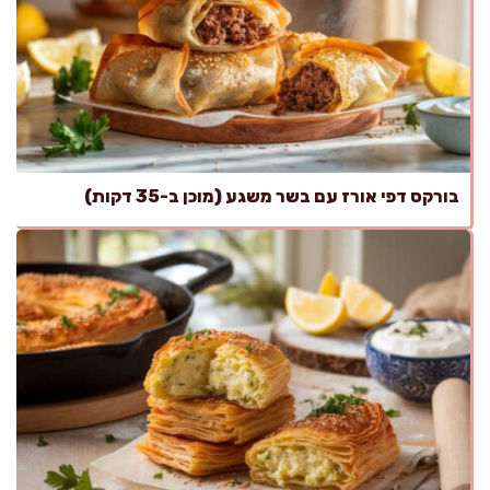
בורקס דפי אורז עם בשר משגע (מוכן ב-35 דקות)