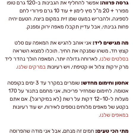
גרסה פרווה:
אפשר להחליף את הגבינות ב-120 גרם טופו
מפורר + 20 מ"ל מיץ לימון + עוד 10 גרם פירורי לחם
לספיגה, ולהבריש במעט שמן זית במקום ביצה. הטעם יהיה
פחות גבינתי, אבל עדיין תקבלו מאפה ירוק ומפנק.
מה מגישים ליד:
אני אוהב להגיש את המאפה עם סלט
קצוץ חד, משהו שמנקה את החיך. תוכלו למצוא השראה
בסלטים שלנו
. לארוחה גדולה יותר, המאפה הולך נהדר ליד
מרק ירקות צלול או קטיפתי, ויש רעיונות
במרקים שלנו
.
אחסון וחימום מחדש:
שומרים במקרר עד 3 ימים בקופסה
אטומה. לחימום שמחזיר פריכות, אני מחמם בתנור על 170
מעלות ל-10–12 דקות על רשת (לא במיקרוגל). אם אתם
בקטע של מאפים מלוחים נוספים לאירוח, יש עוד רעיונות
במאפים שלנו
.
מתי הכי טעים:
חמים זה מנחם, אבל אני מודה שהפרוסה