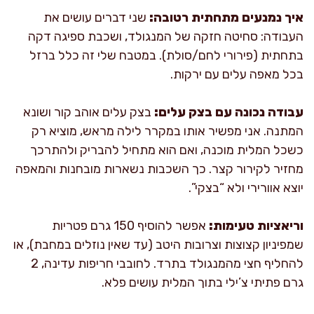
איך נמנעים מתחתית רטובה:
שני דברים עושים את
העבודה: סחיטה חזקה של המנגולד, ושכבת ספיגה דקה
בתחתית (פירורי לחם/סולת). במטבח שלי זה כלל ברזל
בכל מאפה עלים עם ירקות.
עבודה נכונה עם בצק עלים:
בצק עלים אוהב קור ושונא
המתנה. אני מפשיר אותו במקרר לילה מראש, מוציא רק
כשכל המלית מוכנה, ואם הוא מתחיל להבריק ולהתרכך
מחזיר לקירור קצר. כך השכבות נשארות מובחנות והמאפה
יוצא אוורירי ולא “בצקי”.
וריאציות טעימות:
אפשר להוסיף 150 גרם פטריות
שמפיניון קצוצות וצרובות היטב (עד שאין נוזלים במחבת), או
להחליף חצי מהמנגולד בתרד. לחובבי חריפות עדינה, 2
גרם פתיתי צ’ילי בתוך המלית עושים פלא.