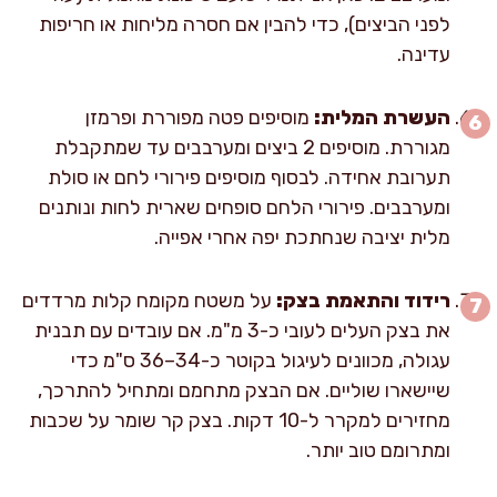
לפני הביצים), כדי להבין אם חסרה מליחות או חריפות
עדינה.
העשרת המלית:
מוסיפים פטה מפוררת ופרמזן
מגוררת. מוסיפים 2 ביצים ומערבבים עד שמתקבלת
תערובת אחידה. לבסוף מוסיפים פירורי לחם או סולת
ומערבבים. פירורי הלחם סופחים שארית לחות ונותנים
מלית יציבה שנחתכת יפה אחרי אפייה.
רידוד והתאמת בצק:
על משטח מקומח קלות מרדדים
את בצק העלים לעובי כ-3 מ"מ. אם עובדים עם תבנית
עגולה, מכוונים לעיגול בקוטר כ-34–36 ס"מ כדי
שיישארו שוליים. אם הבצק מתחמם ומתחיל להתרכך,
מחזירים למקרר ל-10 דקות. בצק קר שומר על שכבות
ומתרומם טוב יותר.