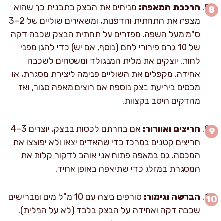
הרכבת המאפה:
מניחים את הבצק בתבנית כך שהוא
מצפה את התחתית והדפנות, ומשאירים שוליים של 2–3
ס"מ מעל השפה. מפזרים על תחתית הבצק שכבה דקה
של 10 גרם פירורי לחם (נוסף, אם יש) כדי להגן מפני
לחות. יוצקים את מלית המנגולד ומשטחים לשכבה
אחידה. מקפלים את השוליים פנימה ליצירת מסגרת, או
מכסים ביריעת בצק נוספת אם רוצים מאפה סגור, ואז
מהדקים היטב בקצוות.
חריצים ואוורור:
אם בחרתם לכסות בבצק, יוצרים 3–4
חריצים קטנים במרכז כדי שהאדים יצאו ולא יפוצצו את
המכסה. גם במאפה פתוח אני אוהב לדקור קלות את
המסגרת במזלג כדי שתיאפה באופן אחיד.
הברשה וגימור:
טורפים ביצה עם 10 מ"ל מים ומברישים
שכבה דקה ואחידה על הבצק בלבד (לא על המלית).