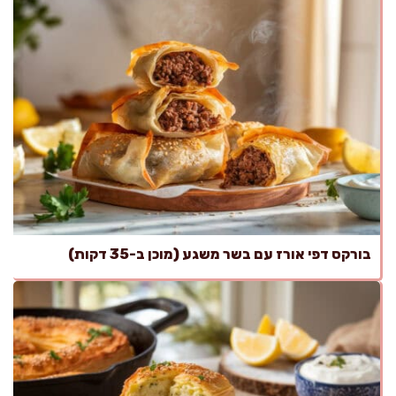
בורקס דפי אורז עם בשר משגע (מוכן ב-35 דקות)