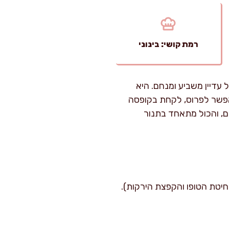
רמת קושי: בינוני
 עדיין משביע ומנחם. היא
אפשר לפרוס, לקחת בקופסה
קם, והכול מתאחד בתנור
: בינוני (בעיקר בגלל סחיטת הטופו והקפצת הירקות).