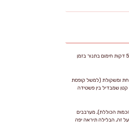
מחממים תנור ל-180 מעלות על חום עליון ותחתון. אני ממליץ להכניס את התבנית הריקה ל-5 דקות חימום בתנור בזמן
צלחת ומשקולת (למשל קופסת
 זה שלב קטן שמבדיל בין פשטידה
הכמות הכוללת), מערבבים
ים על זה, הבלילה תיראה יפה