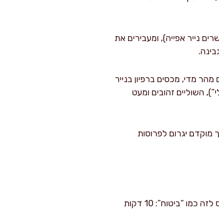
ים נייר אפייה), ומעבירים את
 החלק העליון משחים מהר מדי, מכסים ברפיון בנייר
לי”), השוליים זהובים ומעט
בות; חיתוך מוקדם יגרום לפרוסות
סחיטת טופו וסחיטת קישוא הן שתי הפעולות שהכי משפיעות על התוצאה. במטבח שלי אני מתייחס לזה כמו “ביטוח”: 10 דקות