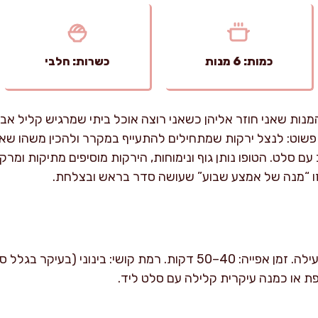
כמות: 6 מנות
כשרות: חלבי
נות שאני חוזר אליהן כשאני רוצה אוכל ביתי שמרגיש קליל אבל
פשוט: לנצל ירקות שמתחילים להתעייף במקרר ולהכין משהו ש
ם סלט. הטופו נותן גוף ונימוחות, הירקות מוסיפים מתיקות ומר
 זו “מנה של אמצע שבוע” שעושה סדר בראש ובצלחת.
זמן הכנה: כ-20 דקות עבודה פעילה. זמן אפייה: 40–50 דקות. רמת קושי