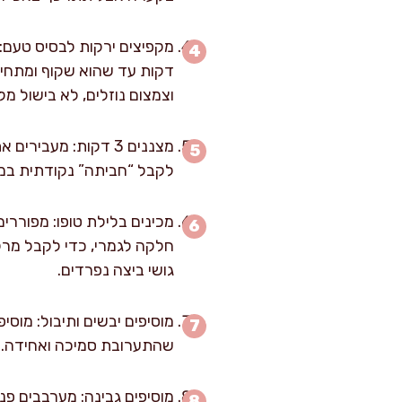
וצמצום נוזלים, לא בישול מלא
מצננים 3 דקות: מעב
לקבל “חביתה” נקודתית במ
מכינים בלילת טופו: מפוררי
חלקה לגמרי, כדי לקבל מרקם
גושי ביצה נפרדים.
מוסיפים יבשים ותיבול: מוס
שהתערובת סמיכה ואחידה. הס