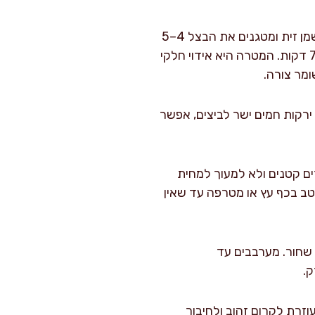
מקפיצים ירקות לבסיס טעם: מחממים מחבת רחבה על אש בינונית-גבוהה, מוסיפים 30 מ"ל שמן זית ומטגנים את הבצל 4–5
דקות עד שהוא שקוף ומתחיל להזהיב בקצוות. מוסיפים גזר, פלפל וברוקולי ומקפיצים עוד 6–7 דקות. המטרה היא אידוי חלקי
ומר צורה.
ם ירקות חמים ישר לביצים, אפשר
ים קטנים ולא למעוך למחית
יטב בכף עץ או מטרפה עד שאין
 שחור. מערבבים עד
ק.
 20 גרם לפיזור מעל. הגבינה עוזרת לקרום זהוב ולחיבור