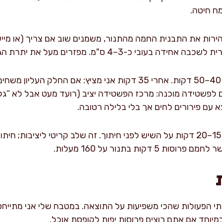
ח חיטה.
ירות את התבנית החמה מהתנור, משמנים שוב אם צריך (או מיישר
ובי כ-3–4 ס"מ. מפזרים מעל את יתרת הגבינה.
אופים: אופים ב-180 מעלות 40–50 דקות. אחרי 35 דקות אני מציץ: אם
דקות. סימנים לפשטידה מוכנה: מרכז הפשטידה יציב (רועד מעט אבל לא “ג
א עם פירורים לחים אך בלי בלילה רטובה.
מנוחה לפני פריסה: מצננים 15–20 דקות על השיש לפני חיתוך. זה שלב קריטי ליצי
דקות בתנור על 160 מעלות.
מיוחד אם אתם רוצים פרוסות יפות לקופסת אוכל.