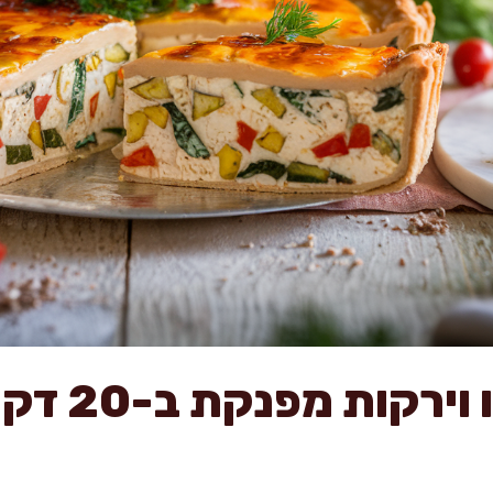
פשטידת טופ