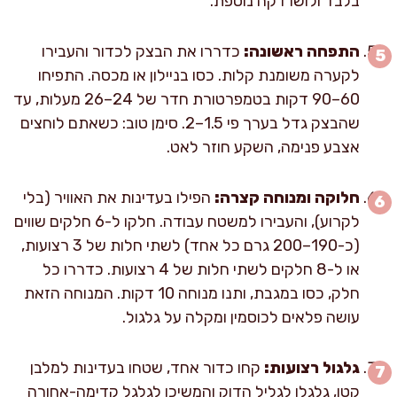
בלבד ולושו דקה נוספת.
התפחה ראשונה:
כדררו את הבצק לכדור והעבירו
לקערה משומנת קלות. כסו בניילון או מכסה. התפיחו
60–90 דקות בטמפרטורת חדר של 24–26 מעלות, עד
שהבצק גדל בערך פי 1.5–2. סימן טוב: כשאתם לוחצים
אצבע פנימה, השקע חוזר לאט.
חלוקה ומנוחה קצרה:
הפילו בעדינות את האוויר (בלי
לקרוע), והעבירו למשטח עבודה. חלקו ל-6 חלקים שווים
(כ-190–200 גרם כל אחד) לשתי חלות של 3 רצועות,
או ל-8 חלקים לשתי חלות של 4 רצועות. כדררו כל
חלק, כסו במגבת, ותנו מנוחה 10 דקות. המנוחה הזאת
עושה פלאים לכוסמין ומקלה על גלגול.
גלגול רצועות:
קחו כדור אחד, שטחו בעדינות למלבן
קטן, גלגלו לגליל הדוק והמשיכו לגלגל קדימה-אחורה