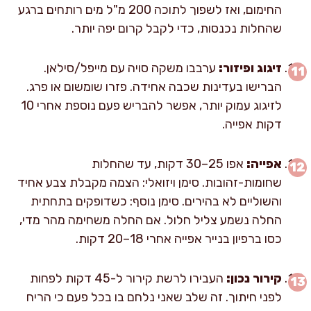
החימום, ואז לשפוך לתוכה 200 מ"ל מים רותחים ברגע
שהחלות נכנסות, כדי לקבל קרום יפה יותר.
זיגוג ופיזור:
ערבבו משקה סויה עם מייפל/סילאן.
הברישו בעדינות שכבה אחידה. פזרו שומשום או פרג.
לזיגוג עמוק יותר, אפשר להבריש פעם נוספת אחרי 10
דקות אפייה.
אפייה:
אפו 25–30 דקות, עד שהחלות
שחומות-זהובות. סימן ויזואלי: הצמה מקבלת צבע אחיד
והשוליים לא בהירים. סימן נוסף: כשדופקים בתחתית
החלה נשמע צליל חלול. אם החלה משחימה מהר מדי,
כסו ברפיון בנייר אפייה אחרי 18–20 דקות.
קירור נכון:
העבירו לרשת קירור ל-45 דקות לפחות
לפני חיתוך. זה שלב שאני נלחם בו בכל פעם כי הריח