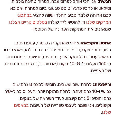
הגשה:
אני הכי אוהב לפרוס עבה, למרוח טחינה גולמית
וסילאן, או להכין פרנץ’ טוסט טבעוני ביום למחרת. אם בא
לכם ארוחה שלמה סביב החלה, שווה להציץ
במתכוני
המרקים שלנו
או להוסיף ליד שולחן
בסלטים טריים אצלנו
שמאזנים את המתיקות העדינה של הכוסמין.
אחסון והקפאה:
אחרי שהתקררה לגמרי, עטפו היטב
בשקית והחזיקו עד יומיים בטמפרטורת חדר. להקפאה: פרסו
מראש, עטפו כפול והקפיאו עד חודש. להפשרה, חממו תנור
ל-160 מעלות ל-8–10 דקות (או טוסטר) ותקבלו חזרה ריח
של מאפייה.
וריאציות:
לחלת שום ועשבים: הוסיפו לבצק 8 גרם שום
גבישי ו-10 גרם זעתר. לחלה מתוקה יותר: העלו סוכר ל-90
גרם והוסיפו 5 גרם קינמון. לעוד השראה של בצקים
וקיפולים, אני שומר לעצמי ספרייה של רעיונות
במאפים
שלנו
.