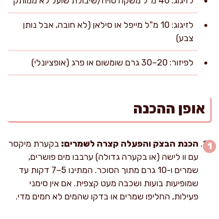
לזיגוג: 40 מ"ל משקה סויה/שיבולת שועל לא ממותק
לזיגוג: 10 מ"ל מייפל או סילאן (לא חובה, אבל נותן
צבע)
לפיזור: 20–30 גרם שומשום או פרג (אופציונלי)
אופן ההכנה
הכנת הבצק והפעלה קצרה לשמרים:
בקערת מיקסר
עם וו לישה (או בקערה גדולה) ערבבו מים פושרים,
שמרים ו-10 גרם מתוך הסוכר. המתינו 5–7 דקות עד
שמופיעות בועות ושכבה מעט קצפית. אם אין סימני
פעילות, החליפו שמרים או בדקו שהמים לא חמים מדי.