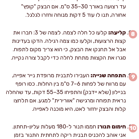
עד רצועה באורך 30–35 ס"מ. אם הבצק "קופץ"
אחורה, תנו לו עוד 5 דקות מנוחה וחזרו לגלגל.
קליעה:
קלעו כל חלה לצמה. לצמה של 3: חברו את
קצות הרצועות, וקלעו כמו צמה רגילה. הדקו בעדינות
אבל אל תחנקו את הבצק, כי הוא צריך מקום לתפוח.
סגרו את הקצוות מתחת לחלה כדי לקבל צורה נקייה.
התפחה שנייה:
העבירו לתבנית מרופדת נייר אפייה,
עם מרווח של לפחות 6–7 ס"מ בין החלות. כסו רופף
בניילון (שלא יידבק) והתפיחו 35–55 דקות, עד שהחלה
נראית תפוחה ומרגישה "אוורירית" למגע. אם תלחצו
קלות והבצק יחזור לאט, היא מוכנה לאפייה.
חימום תנור:
חממו תנור ל-180 מעלות עליון-תחתון.
אני אוהב להכניס תבנית ריקה לתחתית התנור בזמן