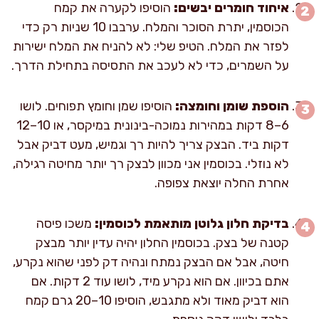
איחוד חומרים יבשים:
הוסיפו לקערה את קמח
הכוסמין, יתרת הסוכר והמלח. ערבבו 10 שניות רק כדי
לפזר את המלח. הטיפ שלי: לא להניח את המלח ישירות
על השמרים, כדי לא לעכב את התסיסה בתחילת הדרך.
הוספת שומן וחומצה:
הוסיפו שמן וחומץ תפוחים. לושו
6–8 דקות במהירות נמוכה-בינונית במיקסר, או 10–12
דקות ביד. הבצק צריך להיות רך וגמיש, מעט דביק אבל
לא נוזלי. בכוסמין אני מכוון לבצק רך יותר מחיטה רגילה,
אחרת החלה יוצאת צפופה.
בדיקת חלון גלוטן מותאמת לכוסמין:
משכו פיסה
קטנה של בצק. בכוסמין החלון יהיה עדין יותר מבצק
חיטה, אבל אם הבצק נמתח ונהיה דק לפני שהוא נקרע,
אתם בכיוון. אם הוא נקרע מיד, לושו עוד 2 דקות. אם
הוא דביק מאוד ולא מתגבש, הוסיפו 10–20 גרם קמח