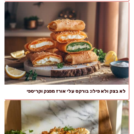
לא בצק ולא פילו: בורקס עלי אורז מפנק וקריספי